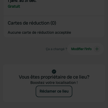
1 janv. au 31 déc.
provided to them or that they’ve collected from your use
Gratuit
of their services.
Cartes de réduction (0)
Aucune carte de réduction acceptée
Ça a changé ?
Modifier l’info
Vous êtes propriétaire de ce lieu?
Boostez votre localisation !
Réclamer ce lieu