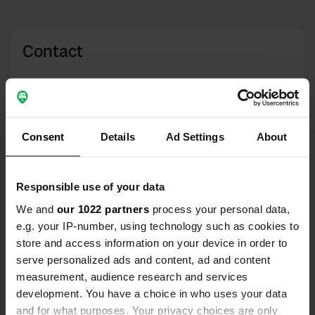
Contact
Emplacement
Przejazdowa 1
Copie
14-140, Miłomłyn, Pologne
Consent
Details
Ad Settings
About
Coordonnées
53° 45' 47" N 19° 49' 16" E
Copie
Responsible use of your data
53.76301101 19.82111114
We and
our 1022 partners
process your personal data,
Copie
e.g. your IP-number, using technology such as cookies to
Code du site
store and access information on your device in order to
98188
Copie
serve personalized ads and content, ad and content
PRO+
Passer à
measurement, audience research and services
PRO+
pour toutes les coordonnées
development. You have a choice in who uses your data
and for what purposes. Your privacy choices are only