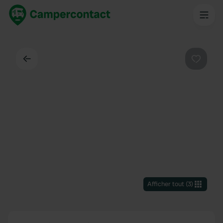
Dos
Préféré
Afficher tout
(
3
)