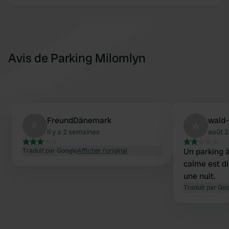
Avis de Parking Milomlyn
FreundDänemark
wald-w
F
w
Il y a 2 semaines
août 
Traduit par Google
Afficher l'original
Un parking à
calme est dif
une nuit.
Traduit par Go