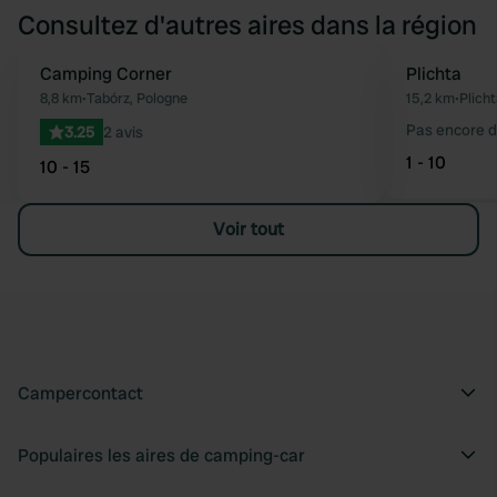
Consultez d'autres aires dans la région
Camping Corner
Plichta
Préféré
8,8 km
•
Tabórz, Pologne
15,2 km
•
Plich
Pas encore d
3.25
2 avis
1 - 10
10 - 15
Voir tout
Campercontact
Populaires les aires de camping-car