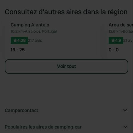
Consultez d'autres aires dans la région
Camping Alentejo
Area de se
Préféré
10,2 km
•
Arraiolos, Portugal
12,6 km
•
Borba
4.08
217 avis
4.9
21 av
15 - 25
0 - 0
Voir tout
Campercontact
Populaires les aires de camping-car