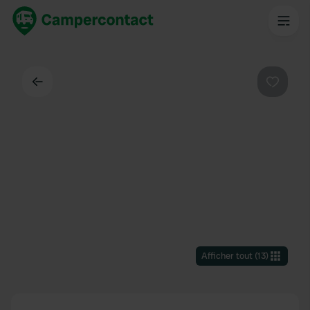
Dos
Préféré
Afficher tout
(
13
)