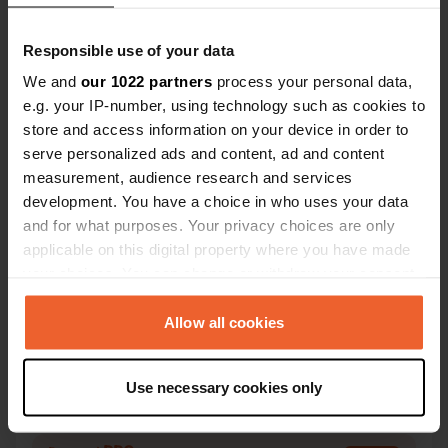
Responsible use of your data
We and
our 1022 partners
process your personal data,
e.g. your IP-number, using technology such as cookies to
store and access information on your device in order to
Contact
serve personalized ads and content, ad and content
measurement, audience research and services
Emplacement
development. You have a choice in who uses your data
Rossio Marquês de Pombal
Copie
and for what purposes. Your privacy choices are only
7100, Estremoz, Portugal
applicable on this digital property where you have made
your choices. You can change or withdraw your consent
Coordonnées
any time from the Cookie Declaration or by clicking on
38° 50' 36" N 7° 35' 12" W
the Privacy trigger icon.
Allow all cookies
Copie
38.8432 -7.58672
Copie
If you allow, we would also like to:
Use necessary cookies only
Code du site
Collect information about your geographical location
10813
Copie
which can be accurate to within several meters
Identify your device by actively scanning it for