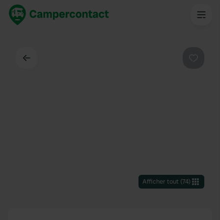
Dos
Préféré
Afficher tout
(
74
)