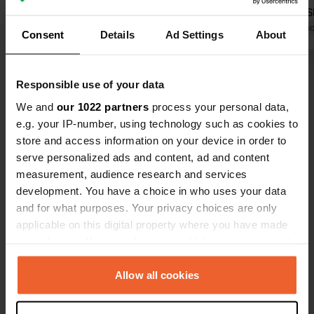
mais nous n'avons pas apprécié le
courriel et SMS. Nous n'a
manque de sièges de toilettes.
Traduit par Google
Afficher l'original
aucune répo
Traduit par Go
Consent
Details
Ad Settings
About
remboursem
d'acompte, 
Voir tous les 74 avis
Responsible use of your data
We and
our 1022 partners
process your personal data,
Es-tu déjà venu ici ?
e.g. your IP-number, using technology such as cookies to
store and access information on your device in order to
serve personalized ads and content, ad and content
measurement, audience research and services
development. You have a choice in who uses your data
and for what purposes. Your privacy choices are only
Contact
applicable on this digital property where you have made
your choices. You can change or withdraw your consent
any time from the Cookie Declaration or by clicking on
Emplacement
the Privacy trigger icon.
Allow all cookies
M528 - Aivados - Algoz
Copie
8365, Algoz, Portugal
If you allow, we would also like to: