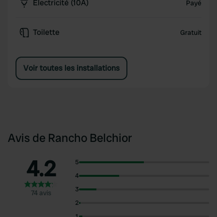
Électricité (10A)
Payé
Toilette
Gratuit
Voir toutes les installations
Avis de Rancho Belchior
4.2
5
4
3
74 avis
2
1