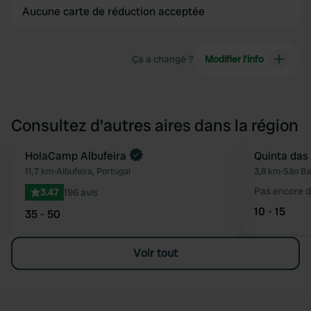
Aucune carte de réduction acceptée
Ça a changé ?
Modifier l’info
Consultez d'autres aires dans la région
Reserve maintenant
HolaCamp Albufeira
Quinta das
Préféré
11,7 km
•
Albufeira, Portugal
3,8 km
•
São Ba
Pas encore d
3.47
196 avis
10 - 15
35 - 50
Voir tout