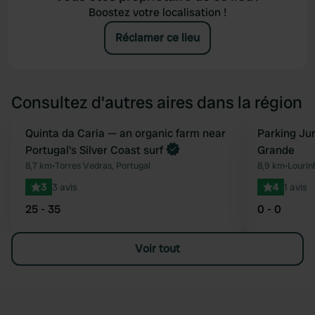
Boostez votre localisation !
Réclamer ce lieu
Consultez d'autres aires dans la région
Reserve maintenant
Quinta da Caria — an organic farm near
Parking Ju
Préféré
Portugal's Silver Coast surf
Grande
8,7 km
•
Torres Vedras, Portugal
8,9 km
•
Lourin
3
3 avis
4
1 avis
25 - 35
0 - 0
Voir tout