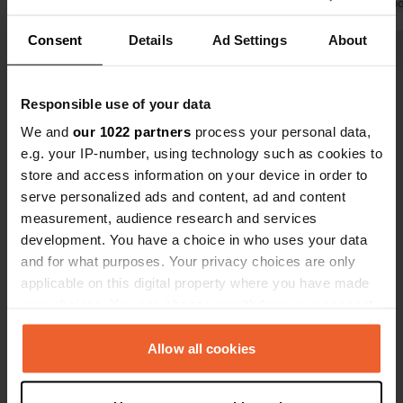
sur le parki
Traduit par Go
déconcerta
Consent
Details
Ad Settings
About
garés juste 
Voir tous les 7 avis
reste du par
utilisé par l
Responsible use of your data
Es-tu déjà venu ici ?
We and
our 1022 partners
process your personal data,
e.g. your IP-number, using technology such as cookies to
store and access information on your device in order to
serve personalized ads and content, ad and content
measurement, audience research and services
development. You have a choice in who uses your data
Contact
and for what purposes. Your privacy choices are only
applicable on this digital property where you have made
Emplacement
your choices. You can change or withdraw your consent
Rua Doutor Acácio Furtado 10
Copie
any time from the Cookie Declaration or by clicking on
2530, Lourinhã, Portugal
the Privacy trigger icon.
Allow all cookies
Coordonnées
If you allow, we would also like to: