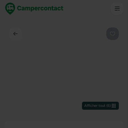
Dos
Préféré
Afficher tout
(
6
)