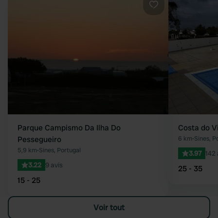
Préféré
Parque Campismo Da Ilha Do
Costa do V
Pessegueiro
6 km
•
Sines, P
5,9 km
•
Sines, Portugal
3.97
142 
3.22
9 avis
25 - 35
15 - 25
Voir tout