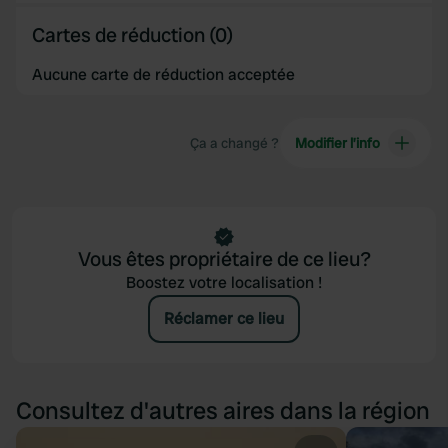
provide social media features and to analyse our traffic.
Cartes de réduction (0)
We also share information about your use of our site with
our social media, advertising and analytics partners who
Aucune carte de réduction acceptée
may combine it with other information that you’ve
provided to them or that they’ve collected from your use
of their services.
Ça a changé ?
Modifier l’info
Vous êtes propriétaire de ce lieu?
Boostez votre localisation !
Réclamer ce lieu
Consultez d'autres aires dans la région