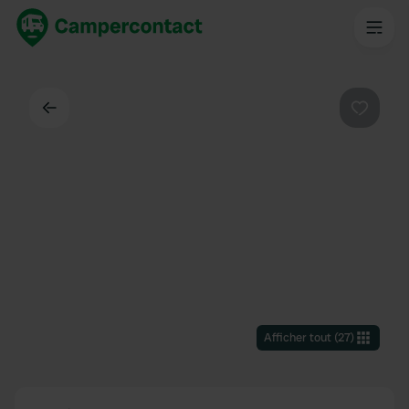
Dos
Préféré
Afficher tout
(
27
)