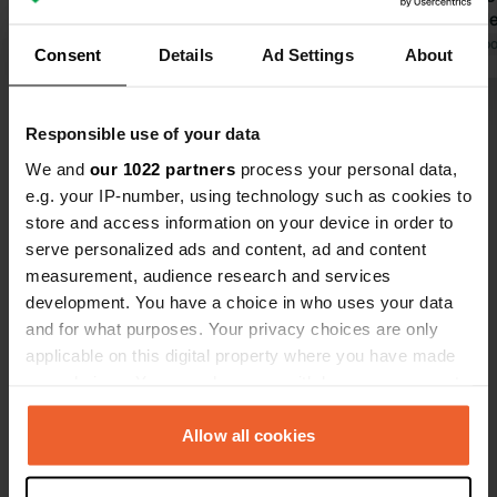
super ! Belle lumière sur le camping le
auvent et d
soir. Le camping est encore en plein
Traduit par Google
Afficher l'original
dormi merve
Traduit par Go
Consent
Details
Ad Settings
About
aménagement ; il ne peut que
paisiblemen
s'améliorer. Nous avons payé 12,50 €
vivement ! E
Voir tous les 23 avis
avec l'électricité !
délicieux ! 
Responsible use of your data
We and
our 1022 partners
process your personal data,
Es-tu déjà venu ici ?
e.g. your IP-number, using technology such as cookies to
store and access information on your device in order to
serve personalized ads and content, ad and content
measurement, audience research and services
development. You have a choice in who uses your data
and for what purposes. Your privacy choices are only
Contact
applicable on this digital property where you have made
your choices. You can change or withdraw your consent
any time from the Cookie Declaration or by clicking on
Emplacement
the Privacy trigger icon.
Allow all cookies
Avenida António Marques 202
Copie
3525-201, Nelas, Portugal
If you allow, we would also like to: