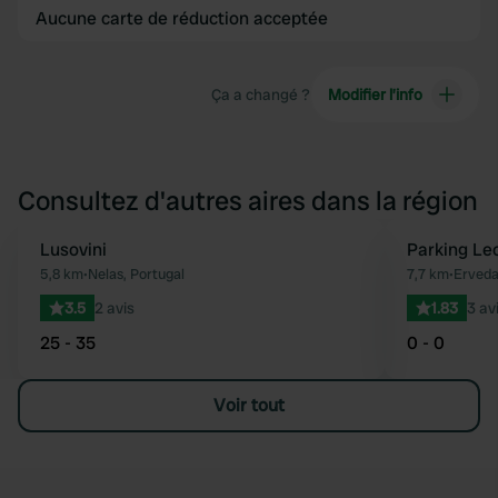
Aucune carte de réduction acceptée
Ça a changé ?
Modifier l’info
Consultez d'autres aires dans la région
Lusovini
Parking Le
Préféré
5,8 km
•
Nelas, Portugal
7,7 km
•
Erveda
3.5
2 avis
1.83
3 av
25 - 35
0 - 0
Voir tout