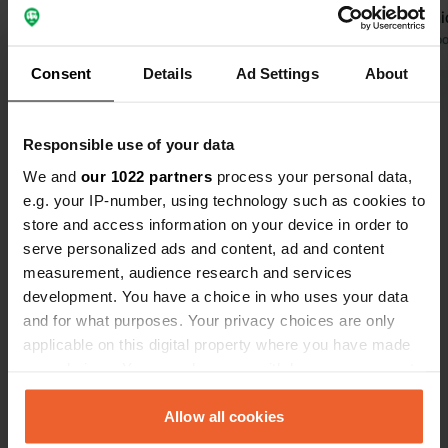
et sympathi
pour votre p
Traduit par Go
en Roumani
Consent
Details
Ad Settings
About
Voir tous les 35 avis
Responsible use of your data
Es-tu déjà venu ici ?
We and
our 1022 partners
process your personal data,
e.g. your IP-number, using technology such as cookies to
store and access information on your device in order to
serve personalized ads and content, ad and content
measurement, audience research and services
development. You have a choice in who uses your data
Contact
and for what purposes. Your privacy choices are only
applicable on this digital property where you have made
your choices. You can change or withdraw your consent
Emplacement
any time from the Cookie Declaration or by clicking on
Strada Crinului
Copie
the Privacy trigger icon.
Allow all cookies
437280, Săcălășeni, Roumanie