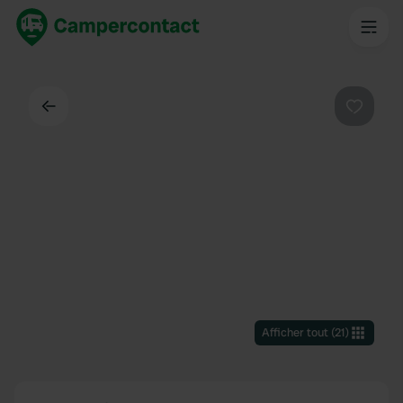
Dos
Préféré
Afficher tout
(
21
)