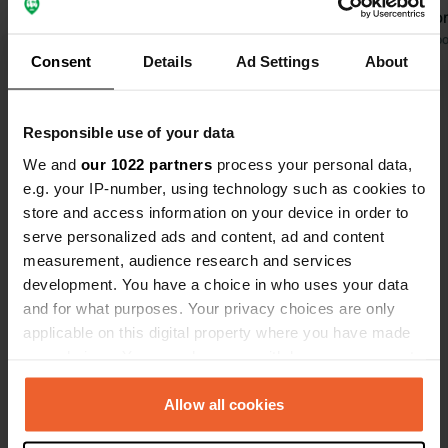
sont présentes, mais comme lors de
nous a reco
notre visite en 2024, elles sont un peu
Traduit par Google
Afficher l'original
endroits à v
Traduit par Go
Consent
Details
Ad Settings
About
vieillottes. Prix : 34 livres sterling,
Swanage. Le
électricité comprise. Un prix assez
bien entrete
Voir tous les 7 avis
élevé pour les prestations offertes.
douches et t
Responsible use of your data
une épiceri
avec des pla
We and
our 1022 partners
process your personal data,
Es-tu déjà venu ici ?
un petit-dé
e.g. your IP-number, using technology such as cookies to
reviendrons 
store and access information on your device in order to
serve personalized ads and content, ad and content
measurement, audience research and services
development. You have a choice in who uses your data
and for what purposes. Your privacy choices are only
Contact
applicable on this digital property where you have made
your choices. You can change or withdraw your consent
Emplacement
any time from the Cookie Declaration or by clicking on
Toms Field Road
Copie
the Privacy trigger icon.
Allow all cookies
BH19, Langton Matravers, Royaume-Uni