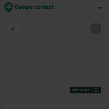
Dos
Préféré
Afficher tout
(
6
)