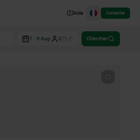
Aide
Connecter
Norvège
7 - 9 Aug
·
2
Chercher
Portugal
Danemark
Croatie
Voir tout...
Préféré