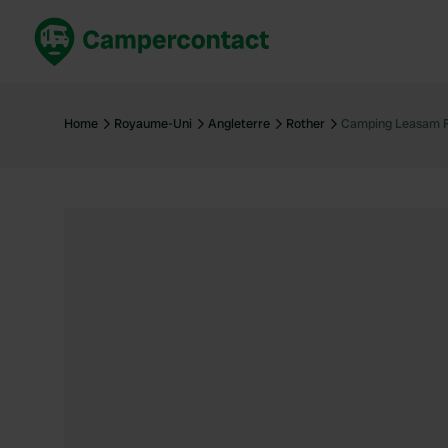
Réservez maintenant
Les meil
France
France
Home
Royaume-Uni
Angleterre
Rother
Camping Leasam 
Italie
Italie
Espagne
Espagne
Allemagne
Allemagn
Voir tout...
Pays-Bas