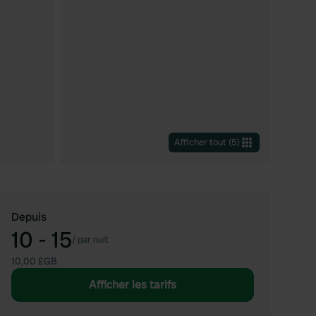
Afficher tout
(
5
)
Depuis
10 - 15
/
par nuit
10,00 £GB
Afficher les tarifs