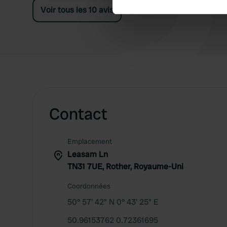
Voir tous les 10 avis
We use cookies to personalis
information about your use of
other information that you’ve
Contact
Emplacement
Leasam Ln
TN31 7UE, Rother, Royaume-Uni
Coordonnées
50° 57' 42" N 0° 43' 25" E
50.96153762 0.72361695