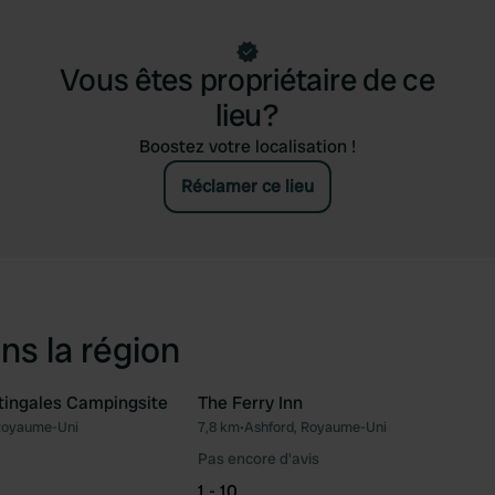
Vous êtes propriétaire de ce
lieu?
Boostez votre localisation !
Réclamer ce lieu
ns la région
tingales Campingsite
The Ferry Inn
Royaume-Uni
7,8 km
•
Ashford, Royaume-Uni
Préféré
Pré
Pas encore d'avis
1 - 10