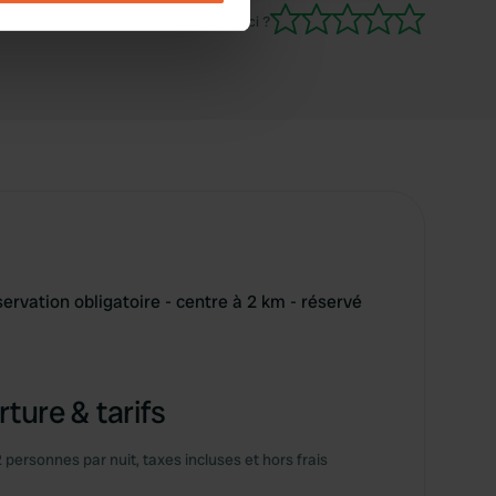
Es-tu déjà venu ici ?
se our traffic. We also share
ers who may combine it with
 services.
ervation obligatoire - centre à 2 km - réservé
ture & tarifs
2 personnes par nuit, taxes incluses et hors frais