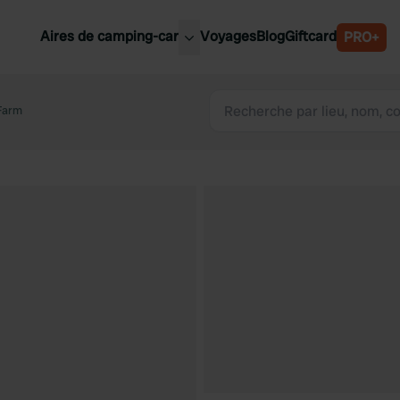
Aires de camping-car
Voyages
Blog
Giftcard
PRO+
leures aires de camping-car
Belgique
Farm
Slovénie
Autriche
Suède
e
Suisse