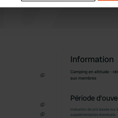
e content and ads, to provide social media features and to analy
 our site with our social media, advertising and analytics partn
 provided to them or that they’ve collected from your use of their
Information
Camping en altitude - rés
aux membres
Copie
Période d'ouver
Indication de prix basée sur 
Copie
supplémentaires éventuels.