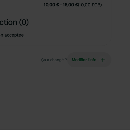
10,00 €
-
15,00 €
(
10,00 £GB
)
ction (0)
on acceptée
Ça a changé ?
Modifier l’info