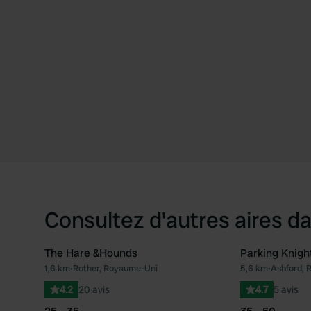
Consultez d'autres aires da
The Hare &Hounds
Parking Knigh
1,6 km
•
Rother, Royaume-Uni
5,6 km
•
Ashford, 
Préféré
4.2
20 avis
4.7
5 avis