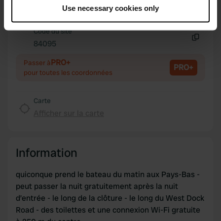
Copie
Use necessary cookies only
51.94517 1.2517
Collect information about your geographical location
Copie
which can be accurate to within several meters
Code du site
Identify your device by actively scanning it for
84095
Copie
specific characteristics (fingerprinting)
PRO+
Find out more about how your personal data is processed
Passer à
PRO+
pour toutes les coordonnées
and set your preferences in the
details section
.
We use cookies to personalise content and ads, to
Carte
provide social media features and to analyse our traffic.
Afficher sur la carte
We also share information about your use of our site with
our social media, advertising and analytics partners who
may combine it with other information that you’ve
Information
provided to them or that they’ve collected from your use
of their services.
quiconque prend le bateau du matin aux Pays-Bas -
peut passer la nuit gratuitement après la nuit
d’entrée - le long de la clôture - le long du West Dock
Road - des toilettes et une connexion Wi-Fi gratuite