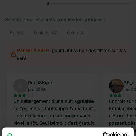
1
Sélectionnez les sujets pour lire les critiques :
Bruit
(8)
Sanitaires
(7)
Calme
(4)
Passer à PRO+
pour l'utilisation des filtres sur les
avis
Ruud&Karin
BB_o
R
juin 2026
juin 2
Un hébergement d'une nuit agréable,
Endroit sûr 
certes, mais il faut supporter le bruit.
Emplacement
Une fois à bord, un annonceur vous
clôture. Le 
réveille tôt. Seul bémol : c'est gratuit,
passent dès
contrairement à la traversée.
rendre le s