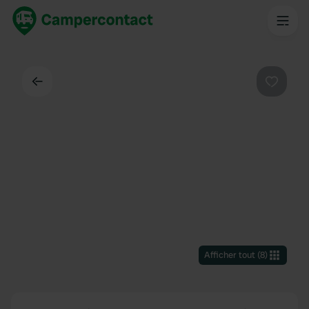
Dos
Préféré
Afficher tout
(
8
)