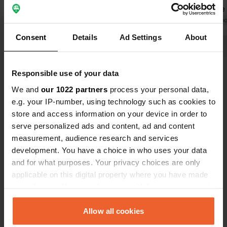
environ une
rejoindre la
Traduit par Go
retour est p
Consent
Details
Ad Settings
About
vélo est déc
Voir tous les 13 avis
Responsible use of your data
Es-tu déjà venu ici ?
We and
our 1022 partners
process your personal data,
e.g. your IP-number, using technology such as cookies to
store and access information on your device in order to
serve personalized ads and content, ad and content
measurement, audience research and services
development. You have a choice in who uses your data
Contact
and for what purposes. Your privacy choices are only
applicable on this digital property where you have made
your choices. You can change or withdraw your consent
Emplacement
any time from the Cookie Declaration or by clicking on
Fernhill Holiday Complex
Copie
the Privacy trigger icon.
Allow all cookies
DT6 6BX, Wootton Fitzpaine, Royaume-Uni