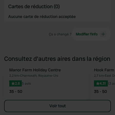
Cartes de réduction (0)
Aucune carte de réduction acceptée
Ça a changé ?
Modifier l’info
Consultez d'autres aires dans la région
Manor Farm Holiday Centre
Hook Farm 
Préféré
2,2 km
•
Charmouth, Royaume-Uni
2,7 km
•
East D
2.8
5 avis
4.31
13 a
35 - 50
35 - 50
Voir tout