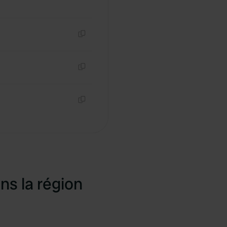
Copie
Copie
Copie
ns la région