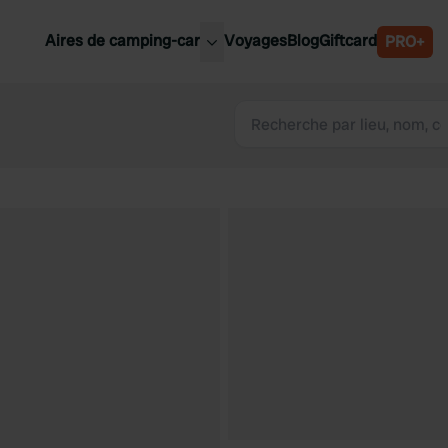
Aires de camping-car
Voyages
Blog
Giftcard
PRO+
leures aires de camping-car
Belgique
Slovénie
Autriche
Suède
e
Suisse