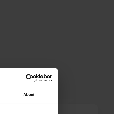
About
Kraaijenoord