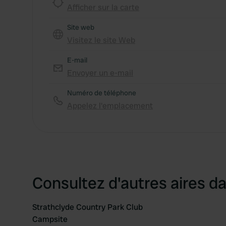
Afficher sur la carte
Site web
Visitez le site Web
E-mail
Envoyer un e-mail
Numéro de téléphone
Appelez l'emplacement
Consultez d'autres aires da
Strathclyde Country Park Club
Campsite
Préféré