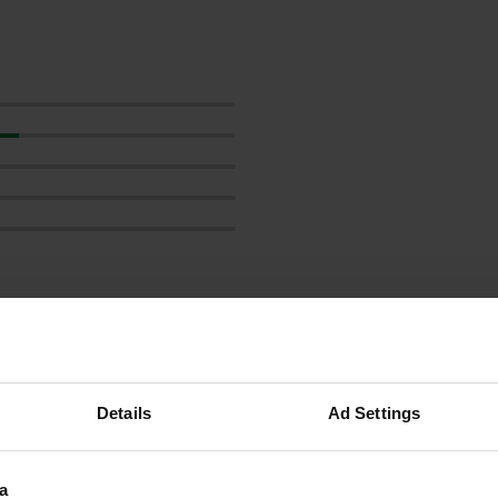
)
les avis
Details
Ad Settings
a
Highlandbear