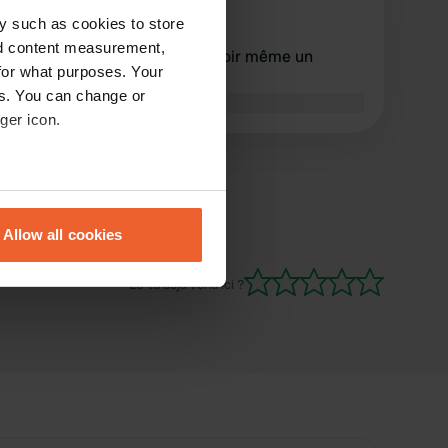
K
août 2025
y such as cookies to store
nd content measurement,
super endroit très calme le soir même un
for what purposes. Your
renard est passé
es. You can change or
Traduit par Google
Afficher l'original
ger icon.
eral meters
Allow all cookies
ails section
.
Es-tu déjà venu ici ?
se our traffic. We also share
ers who may combine it with
 services.