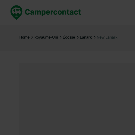
Réservez maintenant
Les meil
France
France
Home
Royaume-Uni
Écosse
Lanark
New Lanark
Italie
Italie
Espagne
Espagne
Allemagne
Allemagn
Voir tout...
Pays-Bas