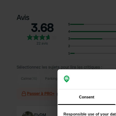
Avis
3.68
5
4
3
22 avis
2
1
Sélectionnez les sujets pour lire les critiques :
Calme
(16)
Parking
(7)
Randonnée
(5)
Village
(4
Passer à PRO+
pour l'utilisation des filtres sur 
Consent
Responsible use of your dat
FlyDM