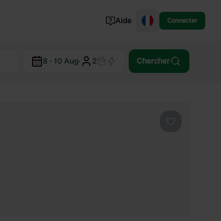
Aide
Connecter
Norvège
8 - 10 Aug
·
2
Chercher
Portugal
Danemark
Croatie
Voir tout...
Préféré