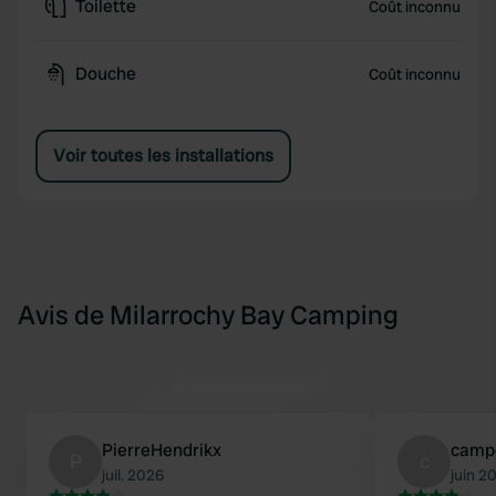
Toilette
Coût inconnu
Douche
Coût inconnu
Voir toutes les installations
Avis de Milarrochy Bay Camping
PierreHendrikx
camp
P
c
juil. 2026
juin 2