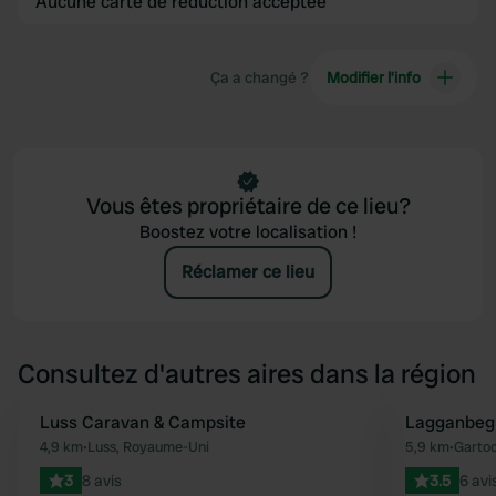
Aucune carte de réduction acceptée
Ça a changé ?
Modifier l’info
Vous êtes propriétaire de ce lieu?
Boostez votre localisation !
Réclamer ce lieu
Consultez d'autres aires dans la région
Luss Caravan & Campsite
Lagganbeg
Préféré
4,9 km
•
Luss, Royaume-Uni
5,9 km
•
Garto
3
8 avis
3.5
6 avi