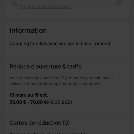
Appelez l'emplacement
Copie
We use cookies to personalise content and ads, to
provide social media features and to analyse our traffic.
We also share information about your use of our site with
Information
our social media, advertising and analytics partners who
may combine it with other information that you’ve
Camping familial avec vue sur le Loch Lomond
provided to them or that they’ve collected from your use
of their services.
Période d'ouverture & tarifs
Indication de prix basée sur 2 personnes par nuit, taxes
incluses et hors frais supplémentaires éventuels.
15 mars au 15 oct.
50,00 €
-
70,00 €
(
49,00 £GB
)
Cartes de réduction (0)