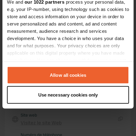
We and
our 1022 partners
process your personal data,
G63 0AL, Milarrochy, Royaume-Uni
e.g. your IP-number, using technology such as cookies to
store and access information on your device in order to
Coordonnées
serve personalized ads and content, ad and content
56° 6' 1" N 4° 33' 41" W
measurement, audience research and services
Copie
development. You have a choice in who uses your data
56.10037272 -4.56152171
Copie
and for what purposes. Your privacy choices are only
Code du site
applicable on this digital property where you have made
112233
your choices. You can change or withdraw your consent
Copie
any time from the Cookie Declaration or by clicking on
PRO+
Passer à
PRO+
the Privacy trigger icon.
Allow all cookies
pour toutes les coordonnées
If you allow, we would also like to:
Use necessary cookies only
Carte
Collect information about your geographical location
Afficher sur la carte
which can be accurate to within several meters
Identify your device by actively scanning it for
Site web
specific characteristics (fingerprinting)
Visitez le site Web
Copie
Find out more about how your personal data is processed
Numéro de téléphone
and set your preferences in the
details section
.