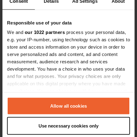
Consent
Details
Ad Settings
About
limites des 
dire qu’avec
Es-tu déjà venu ici ?
pouvez pas s
Responsible use of your data
limites. (lo
We and
our 1022 partners
process your personal data,
amende possi
e.g. your IP-number, using technology such as cookies to
recommande
store and access information on your device in order to
plaçant la 
serve personalized ads and content, ad and content
green.
Contact
measurement, audience research and services
development. You have a choice in who uses your data
and for what purposes. Your privacy choices are only
Emplacement
applicable on this digital property where you have made
North Haugh
Copie
your choices. You can change or withdraw your consent
KY16 9TF, St Andrews, Royaume-Uni
any time from the Cookie Declaration or by clicking on
Coordonnées
the Privacy trigger icon.
Allow all cookies
56° 20' 29" N 2° 48' 26" W
Copie
If you allow, we would also like to:
56.34138 -2.80728
Use necessary cookies only
Collect information about your geographical location
Copie
which can be accurate to within several meters