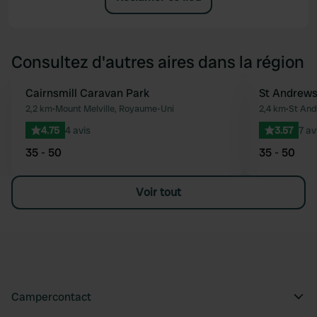
Consultez d'autres aires dans la région
Cairnsmill Caravan Park
St Andrews
Préféré
2,2 km
•
Mount Melville, Royaume-Uni
2,4 km
•
St And
4.75
4 avis
3.57
7 av
35 - 50
35 - 50
Voir tout
Campercontact