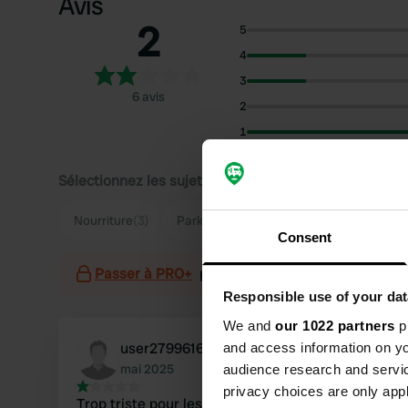
Avis
2
5
4
3
6 avis
2
1
Sélectionnez les sujets pour lire les critiques :
Nourriture
(3)
Parking
(2)
Consent
Passer à PRO+
pour l'utilisation des filtres sur 
Responsible use of your dat
We and
our 1022 partners
pr
user279961651
and access information on yo
mai 2025
audience research and servi
privacy choices are only app
Trop triste pour les mots. Dans le passé, nous