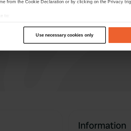
e from the Cookie Declaration or by clicking on the Privacy trig
Traduit par Google
Afficher l'original
e to:
t your geographical location which can be accurate to within sev
tively scanning it for specific characteristics (fingerprinting)
Use necessary cookies only
 personal data is processed and set your preferences in the
det
e content and ads, to provide social media features and to analy
 our site with our social media, advertising and analytics partn
 provided to them or that they’ve collected from your use of their
Information