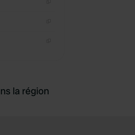
Copie
Copie
Copie
ns la région