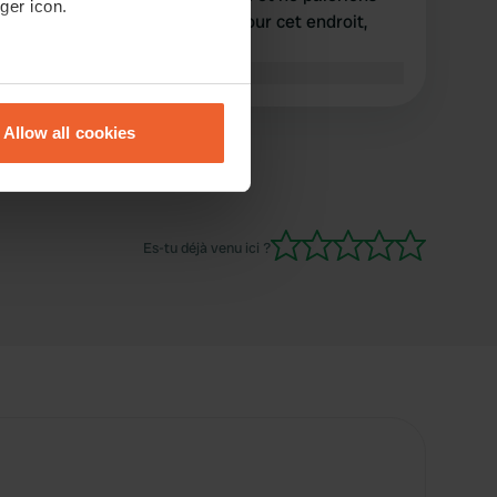
ger icon.
certainement pas 10 euros pour cet endroit,
devrait en fait être gratuit.
Traduit par Google
Afficher l'original
eral meters
Allow all cookies
ails section
.
se our traffic. We also share
ers who may combine it with
Es-tu déjà venu ici ?
 services.