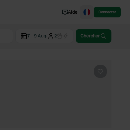
Aide
Connecter
Norvège
7 - 9 Aug
·
2
Chercher
Portugal
Danemark
Croatie
Voir tout...
Préféré