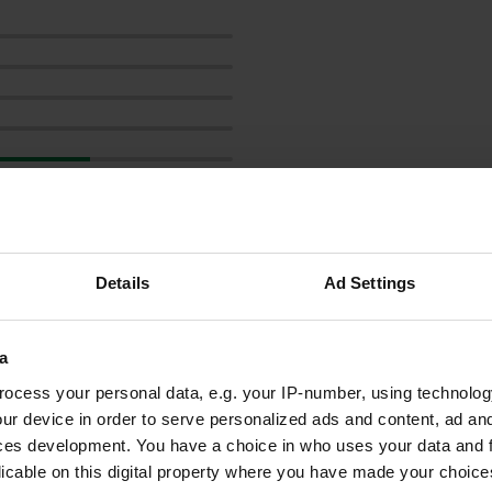
Details
Ad Settings
les avis
a
ocess your personal data, e.g. your IP-number, using technolog
dragandanilovic
ur device in order to serve personalized ads and content, ad a
d
juil. 2020
ces development. You have a choice in who uses your data and 
licable on this digital property where you have made your choic
café et restaurant ordinaire