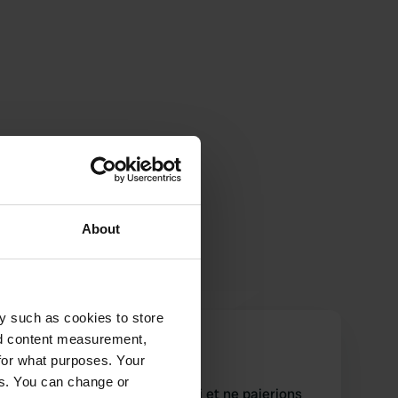
About
y such as cookies to store
LaylaRomano
nd content measurement,
L
août 2019
for what purposes. Your
es. You can change or
Nous n'avons pas séjourné ici et ne paierions