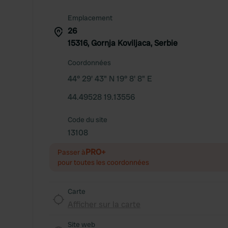
Emplacement
26
15316, Gornja Koviljaca, Serbie
Coordonnées
44° 29' 43" N 19° 8' 8" E
44.49528 19.13556
Code du site
13108
PRO+
Passer à
pour toutes les coordonnées
Carte
Afficher sur la carte
Site web