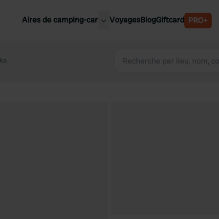
Aires de camping-car
Voyages
Blog
Giftcard
PRO+
leures aires de camping-car
Belgique
eka
Slovénie
Autriche
Suède
e
Suisse