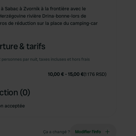
, à Sabac à Zvornik à la frontière avec le
Herzégovine rivière Drina-bonne-lors de
euros de réduction sur la place du camping-car
ture & tarifs
2 personnes par nuit, taxes incluses et hors frais
10,00 €
-
15,00 €
(
1 176 RSD
)
ction (0)
on acceptée
Ça a changé ?
Modifier l’info