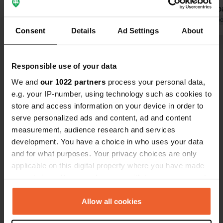
la route principale. Le sol était un peu
coûte 12 € p
glissant à cause des fortes pluies.
Traduit par Google
Afficher l'original
emplacement
Traduit par Go
Consent
Details
Ad Settings
About
L'accès aux sanitaires étant fermé
inconvénient
par l'arrière, nous avons dû faire un
parfois impo
Voir tous les 63 avis
détour. Les sanitaires étaient
là, on peut 
Responsible use of your data
propres, mais la douche était
vélo à Isola
minuscule. Le Wi-Fi était censé être
sanitaires p
We and
our 1022 partners
process your personal data,
Es-tu déjà venu ici ?
gratuit partout, mais il ne fonctionnait
même s'ils é
e.g. your IP-number, using technology such as cookies to
pas sur le terrain situé à l'arrière. À
l'étoile en m
store and access information on your device in order to
éviter.
serve personalized ads and content, ad and content
measurement, audience research and services
development. You have a choice in who uses your data
and for what purposes. Your privacy choices are only
Contact
applicable on this digital property where you have made
your choices. You can change or withdraw your consent
Emplacement
any time from the Cookie Declaration or by clicking on
Dobrava 1a
Copie
the Privacy trigger icon.
Allow all cookies
6310, Izola / Isola, Slovénie