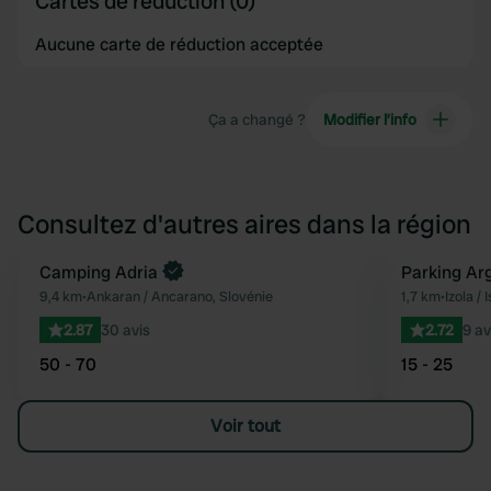
Cartes de réduction (0)
Aucune carte de réduction acceptée
Ça a changé ?
Modifier l’info
Consultez d'autres aires dans la région
Reserve maintenant
Camping Adria
Parking Ar
Préféré
9,4 km
•
Ankaran / Ancarano, Slovénie
1,7 km
•
Izola / 
2.87
30 avis
2.72
9 av
50 - 70
15 - 25
Voir tout