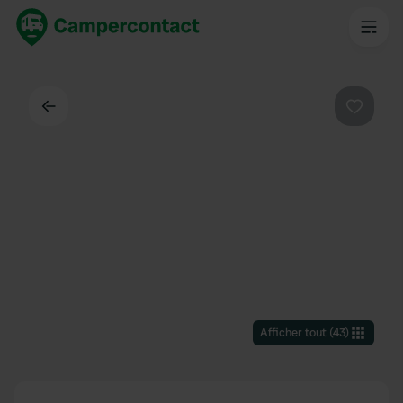
Dos
Préféré
Afficher tout
(
43
)