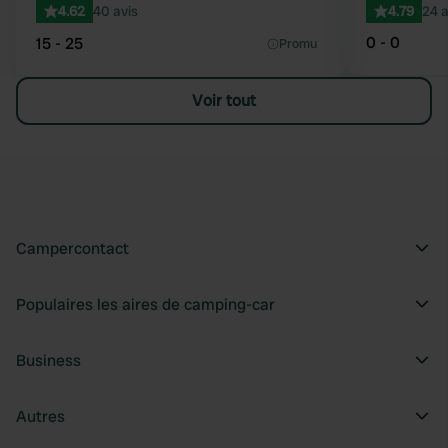
4.62
40 avis
4.79
24 a
0 - 0
15 - 25
Promu
Voir tout
Campercontact
Populaires les aires de camping-car
Business
Autres