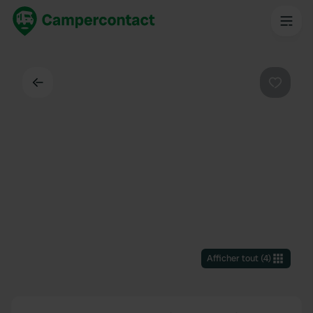
Dos
Préféré
Afficher tout
(
4
)