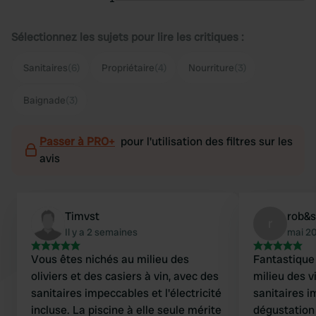
Sélectionnez les sujets pour lire les critiques :
Sanitaires
(6)
Propriétaire
(4)
Nourriture
(3)
Baignade
(3)
Passer à PRO+
pour l'utilisation des filtres sur les
avis
Timvst
rob&s
r
Il y a 2 semaines
mai 2
Vous êtes nichés au milieu des
Fantastique
oliviers et des casiers à vin, avec des
milieu des vi
sanitaires impeccables et l'électricité
sanitaires i
incluse. La piscine à elle seule mérite
dégustation