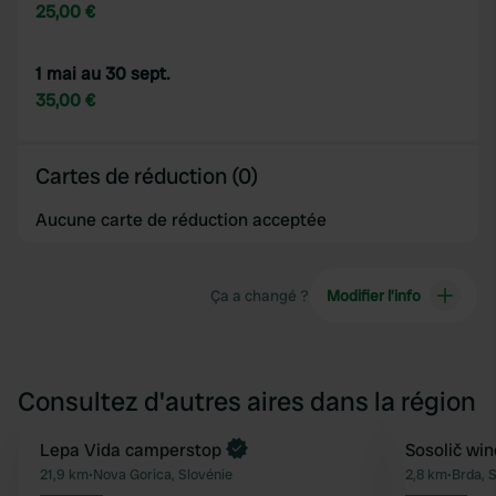
25,00 €
1 mai au 30 sept.
35,00 €
Cartes de réduction (0)
Aucune carte de réduction acceptée
Ça a changé ?
Modifier l’info
Consultez d'autres aires dans la région
Lepa Vida camperstop
Sosolič win
Préféré
21,9 km
•
Nova Gorica, Slovénie
2,8 km
•
Brda, 