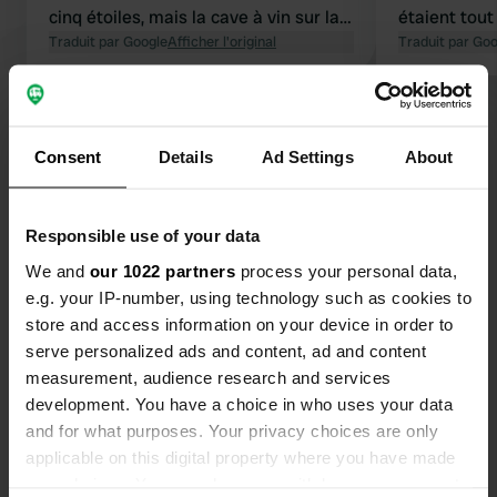
cinq étoiles, mais la cave à vin sur la
étaient tou
terrasse couverte attenante vaut
Traduit par Google
Afficher l'original
fantastiques 
Traduit par Go
encore plus le détour. Le vin blanc
nous en emp
Aurora offre un goût riche et doux de
caisses ! La 
Voir tous les 8 avis
miel et de bois. Hautement
Bref : except
recommandé. Vous souhaitez être
Consent
Details
Ad Settings
About
sûr d'avoir une place ? Pensez à
Es-tu déjà venu ici ?
réserver. Il restait encore de la place
pour une nuit pour nous.
Responsible use of your data
We and
our 1022 partners
process your personal data,
e.g. your IP-number, using technology such as cookies to
store and access information on your device in order to
Contact
serve personalized ads and content, ad and content
measurement, audience research and services
development. You have a choice in who uses your data
Emplacement
and for what purposes. Your privacy choices are only
Neblo 45
Copie
applicable on this digital property where you have made
5212, Brda, Slovénie
your choices. You can change or withdraw your consent