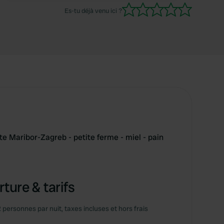
Es-tu déjà venu ici ?
te Maribor-Zagreb - petite ferme - miel - pain
ture & tarifs
2 personnes par nuit, taxes incluses et hors frais