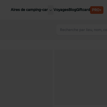
Aires de camping-car
Voyages
Blog
Giftcard
PRO+
leures aires de camping-car
Belgique
Slovénie
Autriche
Suède
e
Suisse