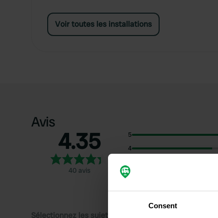
Voir toutes les installations
Avis
4.35
5
4
3
40 avis
2
1
Consent
Sélectionnez les sujets pour lire les critiques :