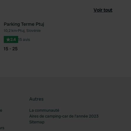
Voir tout
Parking Terme Ptuj
10,2 km
•
Ptuj, Slovénie
féré
Préféré
2.4
15 avis
15 - 25
Autres
re
La communauté
Aires de camping-car de l’année 2023
Sitemap
ars