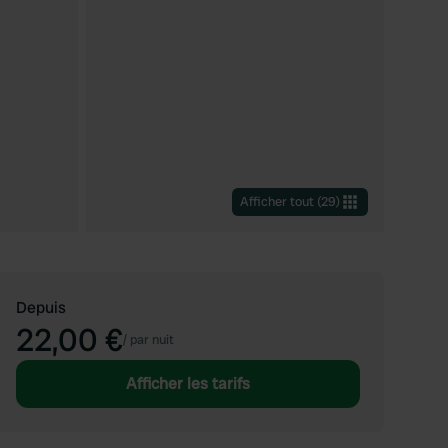
Afficher tout
(
29
)
Depuis
22,00 €
/
par nuit
Afficher les tarifs