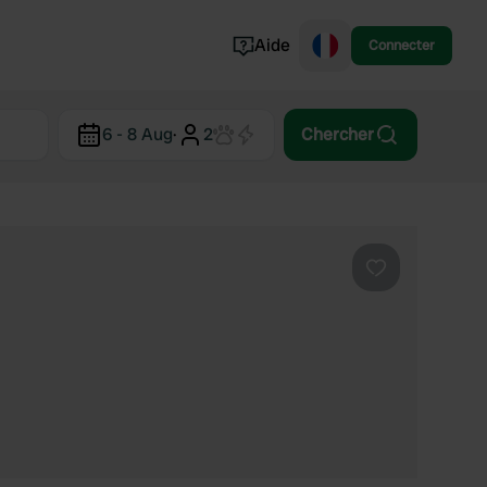
Aide
Connecter
Norvège
6 - 8 Aug
·
2
Chercher
Portugal
Danemark
Croatie
Voir tout...
Préféré