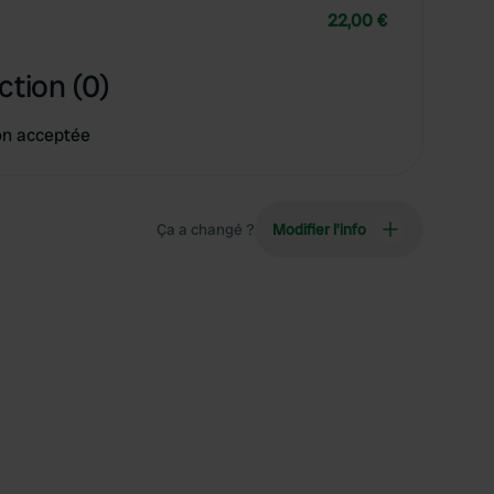
22,00 €
ction (0)
on acceptée
Ça a changé ?
Modifier l’info