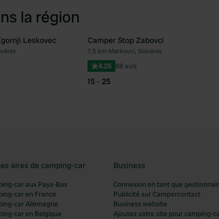
ns la région
gornji Leskovec
Camper Stop Zabovci
ovénie
7,5 km
•
Markovci, Slovénie
Préféré
Pré
4.25
88 avis
15 - 25
les aires de camping-car
Business
ping-car aux Pays-Bas
Connexion en tant que gestionnai
ping-car en France
Publicité sur Campercontact
ping-car Allemagne
Business website
ping-car en Belgique
Ajoutez votre site pour camping-c