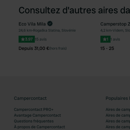
Consultez d'autres aires da
Eco Vila Mila
Camperstop Z
Reserve maintenant
24,6 km
•
Rogaška Slatina, Slovénie
4,2 km
•
Videm, Sl
Préféré
3.97
15 avis
1
1 avis
Depuis 31,00 €
15 - 25
(hors frais)
Campercontact
Populaires 
Campercontact PRO+
Aires de cam
Avantage Campercontact
Aires de cam
Questions fréquentes
Aires de cam
À propos de Campercontact
Aires de cam