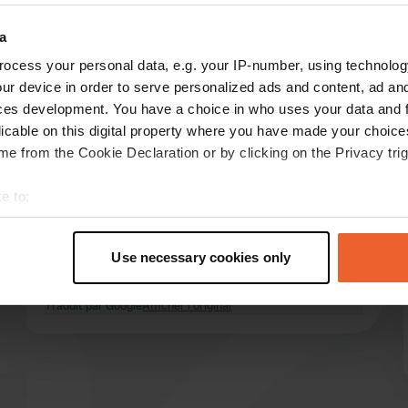
Montre plus
Calme
(8)
a
ocess your personal data, e.g. your IP-number, using technolog
ur device in order to serve personalized ads and content, ad a
les avis
ces development. You have a choice in who uses your data and 
licable on this digital property where you have made your choic
e from the Cookie Declaration or by clicking on the Privacy trig
MBozo
juil. 2026
e to:
Endroit magnifique et paisible. Hôtes très
t your geographical location which can be accurate to within sev
accueillants. Douches et toilettes propres et
tively scanning it for specific characteristics (fingerprinting)
Use necessary cookies only
tout à fait convenables. Lieu idéal pour une
 personal data is processed and set your preferences in the
det
étape d'une nuit lors d'un voyage.
Traduit par Google
Afficher l'original
e content and ads, to provide social media features and to analy
 our site with our social media, advertising and analytics partn
 provided to them or that they’ve collected from your use of their