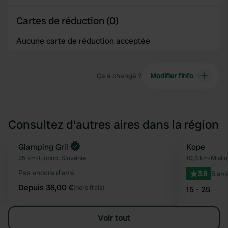
Cartes de réduction (0)
Aucune carte de réduction acceptée
Ça a changé ?
Modifier l’info
Consultez d'autres aires dans la région
Reserve maintenant
Glamping Gril
Kope
Préféré
25 km
•
Ljubno, Slovénie
10,3 km
•
Mislin
Pas encore d'avis
3.8
5 avi
Depuis 38,00 €
(hors frais)
15 - 25
Voir tout