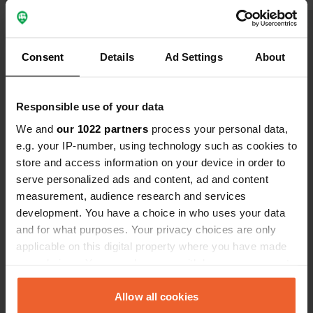
l'auberge nous indiquent que le
branchement électrique coûte 20 €.
Traduit par Google
Afficher l'original
Consent
Details
Ad Settings
About
Voir tous les 6 avis
Responsible use of your data
Es-tu déjà venu ici ?
We and
our 1022 partners
process your personal data,
e.g. your IP-number, using technology such as cookies to
store and access information on your device in order to
serve personalized ads and content, ad and content
measurement, audience research and services
development. You have a choice in who uses your data
Contact
and for what purposes. Your privacy choices are only
applicable on this digital property where you have made
Emplacement
your choices. You can change or withdraw your consent
Ozare 18
Copie
any time from the Cookie Declaration or by clicking on
2380, Slovenj Gradec, Slovénie
the Privacy trigger icon.
Allow all cookies