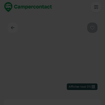
Dos
Préféré
Afficher tout
(
11
)