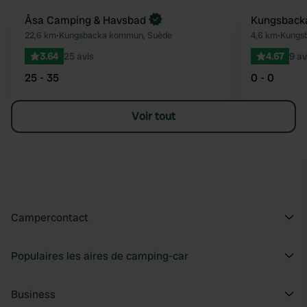
Åsa Camping & Havsbad
Kungsbacka
Préféré
22,6 km
•
Kungsbacka kommun, Suède
4,6 km
•
Kungs
3.64
25 avis
4.67
9 av
25 - 35
0 - 0
Voir tout
Campercontact
Populaires les aires de camping-car
Business