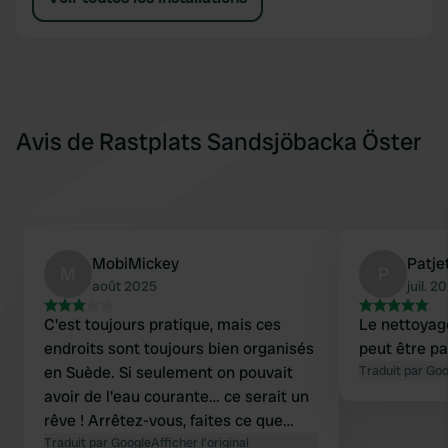
Avis de Rastplats Sandsjöbacka Öster
MobiMickey
Patje
M
P
août 2025
juil. 2
C'est toujours pratique, mais ces
Le nettoyag
endroits sont toujours bien organisés
peut être pa
en Suède. Si seulement on pouvait
Traduit par Go
avoir de l'eau courante… ce serait un
rêve ! Arrêtez-vous, faites ce que
vous voulez et repartez !
Traduit par Google
Afficher l'original