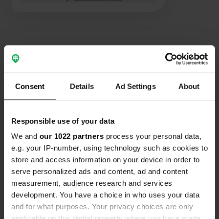
Contact
Consent
Details
Ad Settings
About
Emplacement
E20
Copie
Responsible use of your data
437 93, Kungsbacka kommun, Suède
We and
our 1022 partners
process your personal data,
Coordonnées
e.g. your IP-number, using technology such as cookies to
57° 32' 58" N 12° 3' 19" E
store and access information on your device in order to
Copie
serve personalized ads and content, ad and content
57.549386 12.0553593
Copie
measurement, audience research and services
development. You have a choice in who uses your data
Code du site
and for what purposes. Your privacy choices are only
161401
Copie
applicable on this digital property where you have made