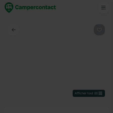
Dos
Préféré
Afficher tout
(
8
)