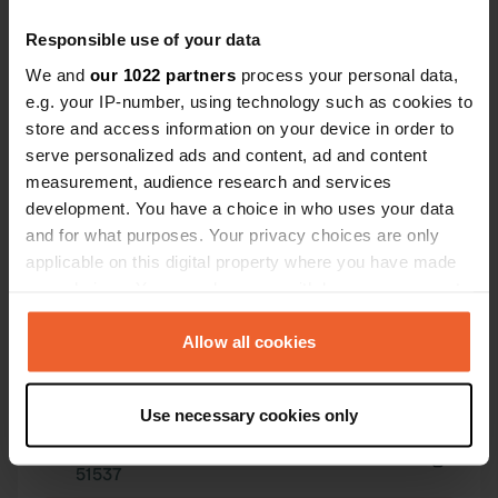
serviette et
Responsible use of your data
We and
our 1022 partners
process your personal data,
e.g. your IP-number, using technology such as cookies to
store and access information on your device in order to
serve personalized ads and content, ad and content
Contact
measurement, audience research and services
development. You have a choice in who uses your data
Emplacement
and for what purposes. Your privacy choices are only
Ullebovägen 14
Copie
applicable on this digital property where you have made
432 53, Varberg, Suède
your choices. You can change or withdraw your consent
any time from the Cookie Declaration or by clicking on
Coordonnées
the Privacy trigger icon.
Allow all cookies
57° 5' 23" N 12° 15' 12" E
Copie
If you allow, we would also like to:
57.08976 12.25327
Use necessary cookies only
Copie
Collect information about your geographical location
Code du site
which can be accurate to within several meters
51537
Identify your device by actively scanning it for
Copie