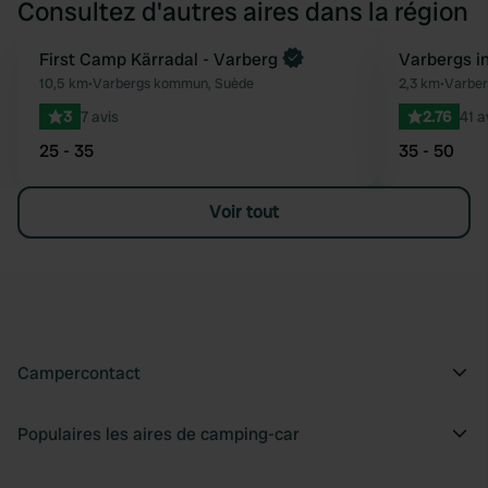
Consultez d'autres aires dans la région
First Camp Kärradal - Varberg
Varbergs 
Préféré
10,5 km
•
Varbergs kommun, Suède
2,3 km
•
Varber
3
7 avis
2.76
41 a
25 - 35
35 - 50
Voir tout
Campercontact
Populaires les aires de camping-car