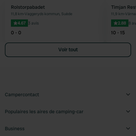
Rolstorpabadet
Timjan Res
Préféré
11,8 km
•
Vaggeryds kommun, Suède
11,9 km
•
Värna
4.67
3 avis
2.88
8 av
0 - 0
10 - 15
Voir tout
Campercontact
Populaires les aires de camping-car
Business