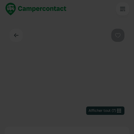
Dos
Préféré
Afficher tout
(
7
)