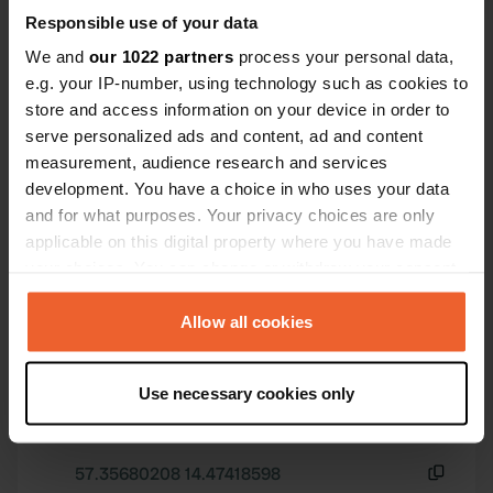
Voir tous les 12 avis
Responsible use of your data
We and
our 1022 partners
process your personal data,
Es-tu déjà venu ici ?
e.g. your IP-number, using technology such as cookies to
store and access information on your device in order to
serve personalized ads and content, ad and content
measurement, audience research and services
development. You have a choice in who uses your data
and for what purposes. Your privacy choices are only
Contact
applicable on this digital property where you have made
your choices. You can change or withdraw your consent
any time from the Cookie Declaration or by clicking on
Emplacement
the Privacy trigger icon.
Allow all cookies
Kristina Nilssons väg 5
Copie
576 97, Sävsjö kommun, Suède
If you allow, we would also like to:
Use necessary cookies only
Coordonnées
Collect information about your geographical location
which can be accurate to within several meters
57° 21' 24" N 14° 28' 27" E
Copie
Identify your device by actively scanning it for
57.35680208 14.47418598
specific characteristics (fingerprinting)