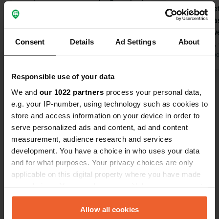
et asphalté. Taille convenable.
électricité e
Excellent Wi-Fi. Vider les toilettes
n'étaient pa
avec un tuyau d'arrosage est peu
via le site 
Consent
Details
Ad Settings
About
pratique. Paiement très simple
le panneau. 
(forfait de 250 secondes) par QR code
Traduit par Google
Afficher l'original
est souvent 
Traduit par Go
et, dans notre cas, par carte bancaire.
d'établissem
Responsible use of your data
Sanitaires corrects.
calme, et b
Voir tous les 23 avis
We and
our 1022 partners
process your personal data,
e.g. your IP-number, using technology such as cookies to
store and access information on your device in order to
Es-tu déjà venu ici ?
serve personalized ads and content, ad and content
measurement, audience research and services
development. You have a choice in who uses your data
and for what purposes. Your privacy choices are only
applicable on this digital property where you have made
your choices. You can change or withdraw your consent
Contact
any time from the Cookie Declaration or by clicking on
the Privacy trigger icon.
Allow all cookies
Emplacement