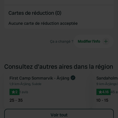
Cartes de réduction (0)
Aucune carte de réduction acceptée
Ça a changé ?
Modifier l’info
Consultez d'autres aires dans la région
First Camp Sommarvik - Årjäng
Sandaholm
Préféré
1,9 km
•
Årjäng, Suède
9 km
•
Årjängs
2
1 avis
4.16
45 a
25 - 35
10 - 15
Voir tout