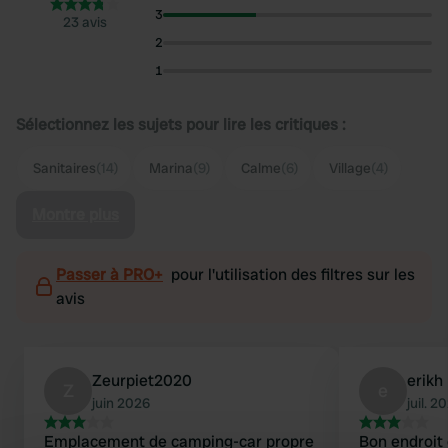
3
23 avis
2
1
Sélectionnez les sujets pour lire les critiques :
Sanitaires
(14)
Marina
(9)
Calme
(6)
Village
(4)
Montre plus
Passer à PRO+
pour l'utilisation des filtres sur les
avis
Zeurpiet2020
erikh
Z
e
juin 2026
juil. 2
Emplacement de camping-car propre
Bon endroit où s