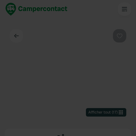
Dos
Préféré
Afficher tout
(
17
)