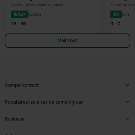
Préféré
5,3 km
•
Tjörns kommun, Suède
7,1 km
•
Orust 
4.24
42 avis
0
avis
25 - 35
0 - 0
Voir tout
Campercontact
Populaires les aires de camping-car
Business