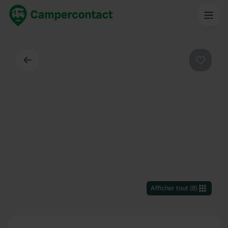
Dos
Préféré
Afficher tout
(
8
)