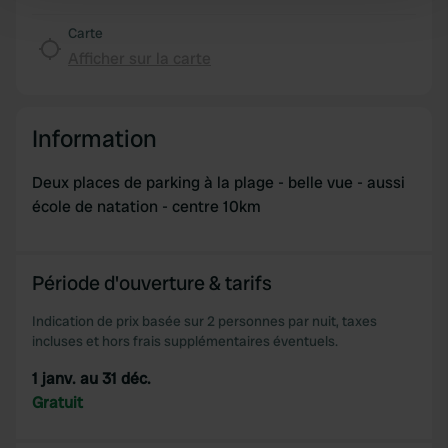
Find out more about how your personal data is processed
and set your preferences in the
details section
.
Carte
Afficher sur la carte
We use cookies to personalise content and ads, to
provide social media features and to analyse our traffic.
We also share information about your use of our site with
Information
our social media, advertising and analytics partners who
may combine it with other information that you’ve
Deux places de parking à la plage - belle vue - aussi
provided to them or that they’ve collected from your use
école de natation - centre 10km
of their services.
Période d'ouverture & tarifs
Indication de prix basée sur 2 personnes par nuit, taxes
incluses et hors frais supplémentaires éventuels.
1 janv. au 31 déc.
Gratuit