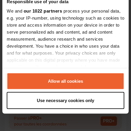
Responsible use of your data
We and
our 1022 partners
process your personal data,
e.g. your IP-number, using technology such as cookies to
Contact
store and access information on your device in order to
serve personalized ads and content, ad and content
measurement, audience research and services
Emplacement
development. You have a choice in who uses your data
Linneviksvägen
Copie
and for what purposes. Your privacy choices are only
471 90, Skärhamn, Suède
applicable on this digital property where you have made
Coordonnées
your choices. You can change or withdraw your consent
any time from the Cookie Declaration or by clicking on
58° 0' 53" N 11° 31' 23" E
the Privacy trigger icon.
Allow all cookies
Copie
58.0148 11.52311
Copie
If you allow, we would also like to:
Code du site
Use necessary cookies only
Collect information about your geographical location
79982
Copie
which can be accurate to within several meters
Identify your device by actively scanning it for
PRO+
Passer à
PRO+
pour toutes les coordonnées
specific characteristics (fingerprinting)