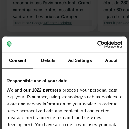
reconnais pas l'avis précédent. Grand
était de 280
camping, excellentes installations
coûte 60 co
sanitaires. Les prix sur Camper
Il y a de la
Contact sont incorrects, comme
Traduit par Google
Afficher l'original
campeurs. Le
Traduit par Go
d'habitude. Actuellement, un
C’était calm
emplacement pour camping-car sans
Voir tous les 19 avis
électricité coûte 490 couronnes, sans
douche (avec supplément). C'est les
vacances, il y a beaucoup de monde
Es-tu déjà venu ici ?
Consent
Details
Ad Settings
About
partout.
Responsible use of your data
We and
our 1022 partners
process your personal data,
e.g. your IP-number, using technology such as cookies to
Contact
store and access information on your device in order to
serve personalized ads and content, ad and content
measurement, audience research and services
Emplacement
development. You have a choice in who uses your data
271 vindön
Copie