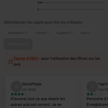
2
1
Sélectionnez les sujets pour lire les critiques :
Sanitaires
(11)
Calme
(7)
Hygiène
(7)
Vue
(6)
Montre plus
Passer à PRO+
pour l'utilisation des filtres sur les
avis
SilvioPlatje
YgeV
S
Y
juil. 2026
mai 2
D'accord, tout ce que disent les
Personne à l
autres avis est correct. Je ne
Enregistrement