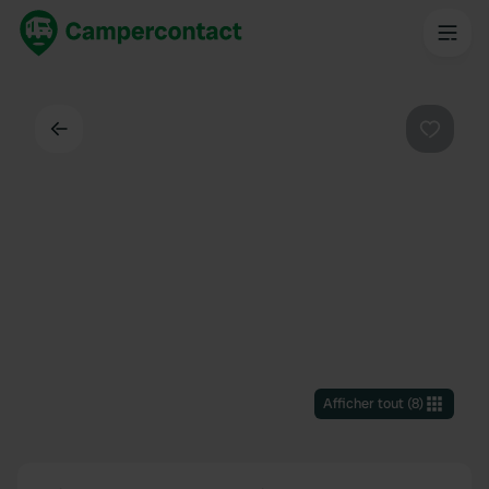
Dos
Préféré
Afficher tout
(
8
)