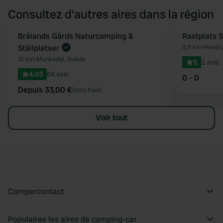
Consultez d'autres aires dans la région
Reserve maintenant
Brålands Gårds Naturcamping &
Rastplats 
Préféré
Ställplatser
3,9 km
•
Henån
21 km
•
Munkedal, Suède
5
2 avis
4.03
64 avis
0 - 0
Depuis 33,00 €
(hors frais)
Voir tout
Campercontact
Populaires les aires de camping-car