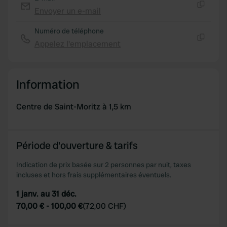
provide social media features and to analyse our traffic.
Envoyer un e-mail
Copie
We also share information about your use of our site with
Numéro de téléphone
our social media, advertising and analytics partners who
Appelez l'emplacement
may combine it with other information that you’ve
Copie
provided to them or that they’ve collected from your use
of their services.
Information
Centre de Saint-Moritz à 1,5 km
Période d'ouverture & tarifs
Indication de prix basée sur 2 personnes par nuit, taxes
incluses et hors frais supplémentaires éventuels.
1 janv. au 31 déc.
70,00 €
-
100,00 €
(
72,00 CHF
)