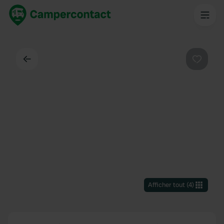
Dos
Préféré
Afficher tout
(
4
)