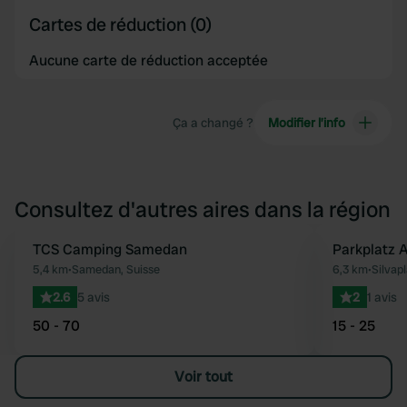
Cartes de réduction (0)
Aucune carte de réduction acceptée
Ça a changé ?
Modifier l’info
Consultez d'autres aires dans la région
TCS Camping Samedan
Parkplatz A
Préféré
5,4 km
•
Samedan, Suisse
6,3 km
•
Silvap
2.6
5 avis
2
1 avis
50 - 70
15 - 25
Voir tout