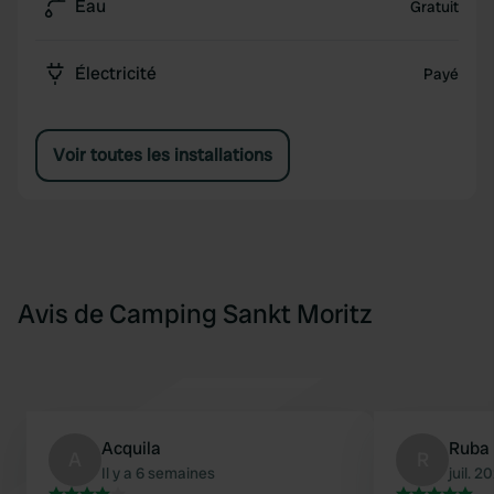
Eau
Gratuit
Électricité
Payé
Voir toutes les installations
Avis de Camping Sankt Moritz
Acquila
Ruba
A
R
Il y a 6 semaines
juil. 2