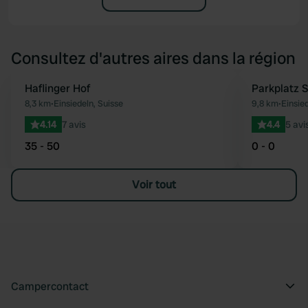
Consultez d'autres aires dans la région
Haflinger Hof
Parkplatz 
Préféré
8,3 km
•
Einsiedeln, Suisse
9,8 km
•
Einsied
4.14
7 avis
4.4
5 avi
35 - 50
0 - 0
Voir tout
Campercontact