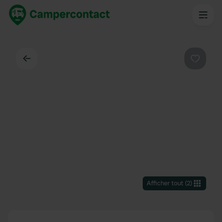
Dos
Préféré
Afficher tout
(
2
)