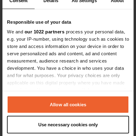
Consent
Details
Ad Settings
About
Voir tous les 5 avis
Es-tu déjà venu ici ?
Responsible use of your data
We and
our 1022 partners
process your personal data,
e.g. your IP-number, using technology such as cookies to
store and access information on your device in order to
serve personalized ads and content, ad and content
measurement, audience research and services
Contact
development. You have a choice in who uses your data
and for what purposes. Your privacy choices are only
applicable on this digital property where you have made
Emplacement
your choices. You can change or withdraw your consent
Kniestrasse
Copie
any time from the Cookie Declaration or by clicking on
8640, Rapperswil-Jona, Suisse
the Privacy trigger icon.
Allow all cookies
Coordonnées
If you allow, we would also like to:
47° 13' 40" N 8° 49' 20" E
Use necessary cookies only
Copie
Collect information about your geographical location
47.22787 8.82229
which can be accurate to within several meters