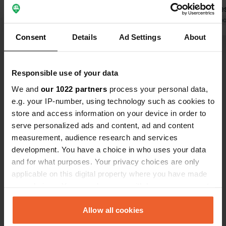
et nous avons demandé à pouvoir
;-). 50 pièc
faire un cercle pour reprendre
Traduit par Google
Afficher l'original
achetées aup
Traduit par Go
facilement notre chemin, encore une
même l'offre
Consent
Details
Ad Settings
About
fois on nous a dit de manière
bord d'un ma
Voir tous les 10 avis
agressive que ce n'était pas autorisé.
Nous ne recommandons à personne
Responsible use of your data
d'aller ici. Ensuite, nous avons
Es-tu déjà venu ici ?
We and
our 1022 partners
process your personal data,
entendu dire que nous n'étions pas
e.g. your IP-number, using technology such as cookies to
les seuls à recevoir cette salutation
store and access information on your device in order to
"amicale".
serve personalized ads and content, ad and content
measurement, audience research and services
development. You have a choice in who uses your data
Contact
and for what purposes. Your privacy choices are only
applicable on this digital property where you have made
your choices. You can change or withdraw your consent
Emplacement
any time from the Cookie Declaration or by clicking on
Rausenbachweg 8
Copie
the Privacy trigger icon.
Allow all cookies
8124, Maur, Suisse