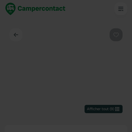
Dos
Préféré
Afficher tout
(
9
)