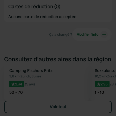
Cartes de réduction (0)
Aucune carte de réduction acceptée
Ça a changé ?
Modifier l’info
Consultez d'autres aires dans la région
Camping Fischers Fritz
Sukkulente
Préféré
9,8 km
•
Zurich, Suisse
10,2 km
•
Zurich
2.34
35 avis
2.95
28 a
50 - 70
1 - 10
Voir tout