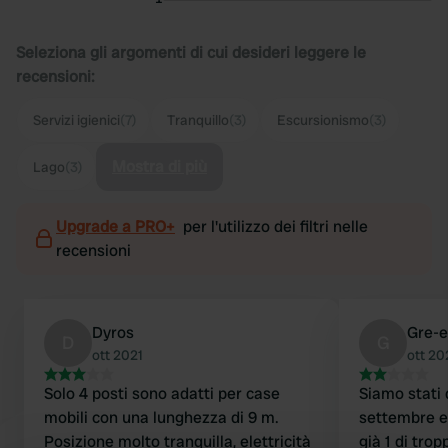
Seleziona gli argomenti di cui desideri leggere le
recensioni:
Servizi igienici
(7)
Tranquillo
(3)
Escursionismo
(3)
Mostra di più
Lago
(3)
Upgrade a PRO+
per l'utilizzo dei filtri nelle
recensioni
Dyros
Gre-e
D
G
ott 2021
ott 20
Solo 4 posti sono adatti per case
Siamo stati q
mobili con una lunghezza di 9 m.
settembre e
Posizione molto tranquilla, elettricità
già 1 di tro