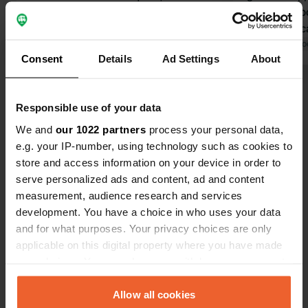
e acqua in loco, non abbiamo
scarsa, un p
utilizzato i servizi igienici. Lavare
fronte alle 
l'area all'aperto con acqua calda, il
Tradotto da Google
Mostra originale
stavano anch
Tradotto da Go
Consent
Details
Ad Settings
About
timer spegne la luce dopo poco
case. Ci pia
tempo. Lo smaltimento è possibile,
piazzole pe
Visualizza tutte le 10 recensioni
ma nessun punto di smaltimento
campeggio. I
Responsible use of your data
separato. Ottimo punto di partenza
1 franco per
per escursioni.
molto denar
We and
our 1022 partners
process your personal data,
Sei stato qui?
e.g. your IP-number, using technology such as cookies to
store and access information on your device in order to
serve personalized ads and content, ad and content
measurement, audience research and services
development. You have a choice in who uses your data
and for what purposes. Your privacy choices are only
Contatto
applicable on this digital property where you have made
your choices. You can change or withdraw your consent
Posizione
any time from the Cookie Declaration or by clicking on
Camping Seeweid 24
Copia
the Privacy trigger icon.
Allow all cookies
1716, Plaffeien, Svizzera