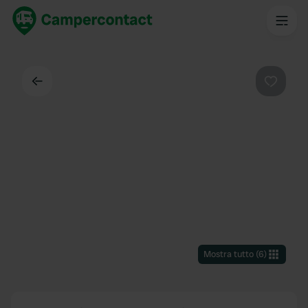
Indietro
Preferi
Mostra tutto
(
6
)