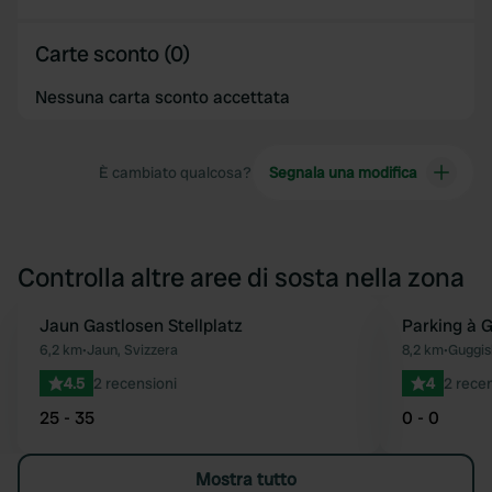
Carte sconto (0)
Nessuna carta sconto accettata
È cambiato qualcosa?
Segnala una modifica
Controlla altre aree di sosta nella zona
Jaun Gastlosen Stellplatz
Parking à G
Preferito
6,2 km
•
Jaun, Svizzera
8,2 km
•
Guggis
4.5
2 recensioni
4
2 recen
25 - 35
0 - 0
Mostra tutto