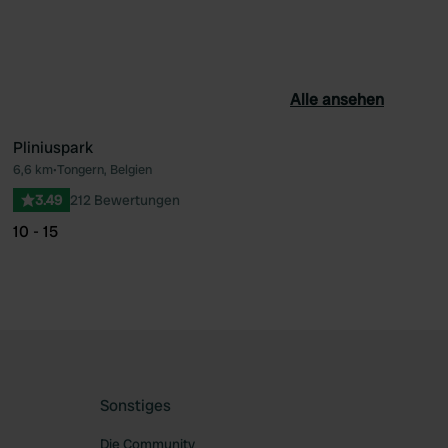
Alle ansehen
Pliniuspark
6,6 km
•
Tongern, Belgien
orit
Favorit
3.49
212 Bewertungen
10 - 15
Sonstiges
Die Community