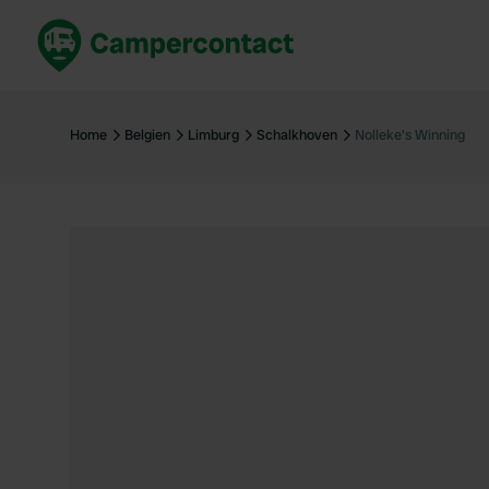
Jetzt buchen
Best
Deutschland
Deuts
Home
Belgien
Limburg
Schalkhoven
Nolleke's Winning
Niederlande
Niede
Frankreich
Frank
Italien
Italie
Sicher buchen
Spani
Alle ansehen...