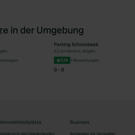
tze in der Umgebung
n
Parking Schoonbeek
lgien
6,5 km
•
Beverst, Belgien
Favorit
Fav
ertungen
3.14
7 Bewertungen
0 - 0
ohnmobilstellplätze
Business
llplätze in den Niederlanden
Anmelden als Verwalter