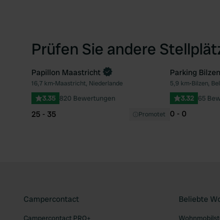
Prüfen Sie andere Stellplä
Papillon Maastricht
Parking Bilze
16,7 km
•
Maastricht, Niederlande
5,9 km
•
Bilzen, Be
Favorit
3.35
820 Bewertungen
3.32
65 Bew
0 - 0
25 - 35
Promotet
Campercontact
Beliebte W
Campercontact PRO+
Wohnmobilste