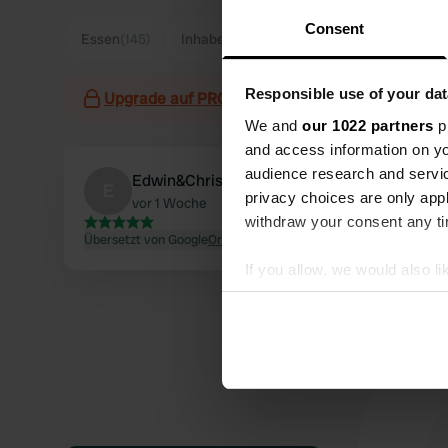
Consent
Essen
(145)
Inhaber
(134)
Radfahren
(66)
Sani
Responsible use of your dat
Upgrade auf PRO+
zur Verwendung von Filtern
We and
our 1022 partners
pr
and access information on yo
audience research and servi
Edwin&Christel
E
privacy choices are only app
vor 1 Woche
withdraw your consent any tim
Übersetzt von Google
Original anzeigen
If you allow, we would also lik
Collect information abou
Identify your device by ac
Find out more about how your
We use cookies to personalis
information about your use of
other information that you’ve