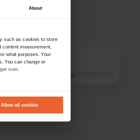
About
y such as cookies to store
nd content measurement,
for what purposes. Your
magre
m
es. You can change or
Juli 2026
ger icon.
Übersetzt von Google
Original anzeigen
eral meters
Allow all cookies
ails section
.
se our traffic. We also share
ers who may combine it with
 services.