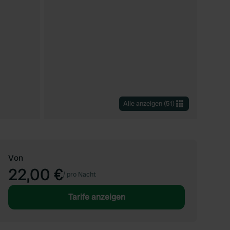
Alle anzeigen
(
51
)
Von
22,00 €
/
pro Nacht
Tarife anzeigen