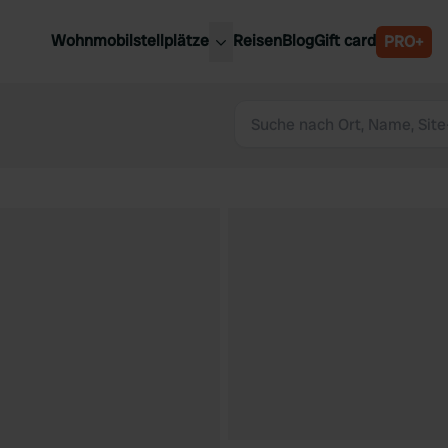
Wohnmobilstellplätze
Reisen
Blog
Gift card
PRO+
e Wohnmobilstellplätze
Belgien
chland
Luxemburg
rlande
Österreich
reich
Schweden
n
Schweiz
en