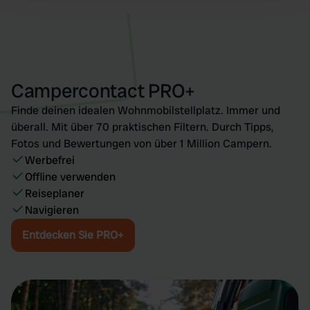
and set your preferences in the
details section
.
We use cookies to personalise content and ads, to
provide social media features and to analyse our traffic.
We also share information about your use of our site with
Campercontact PRO+
our social media, advertising and analytics partners who
may combine it with other information that you’ve
Finde deinen idealen Wohnmobilstellplatz. Immer und
provided to them or that they’ve collected from your use
überall. Mit über 70 praktischen Filtern. Durch Tipps,
of their services.
Fotos und Bewertungen von über 1 Million Campern.
Werbefrei
Offline verwenden
Reiseplaner
Navigieren
Entdecken Sie PRO+