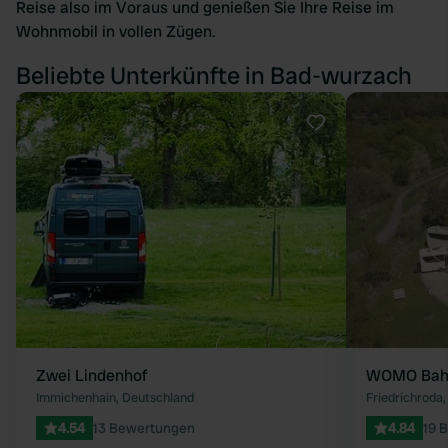
Reise also im Voraus und genießen Sie Ihre Reise im
Wohnmobil in vollen Zügen.
Beliebte Unterkünfte in Bad-wurzach
Favorit
Zwei Lindenhof
WOMO Bahn
Immichenhain, Deutschland
Friedrichroda
4.54
13 Bewertungen
4.84
19 