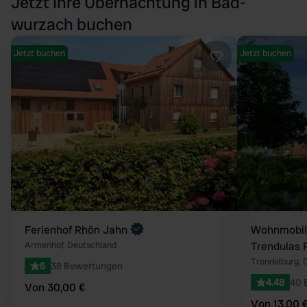
Jetzt Ihre Übernachtung in Bad-
wurzach buchen
Jetzt buchen
Jetzt buchen
Favorit
Ferienhof Rhön Jahn
Wohnmobils
Armenhof, Deutschland
Trendulas 
Trendelburg, 
5
38 Bewertungen
4.48
40 
Von 30,00 €
Von 13,00 