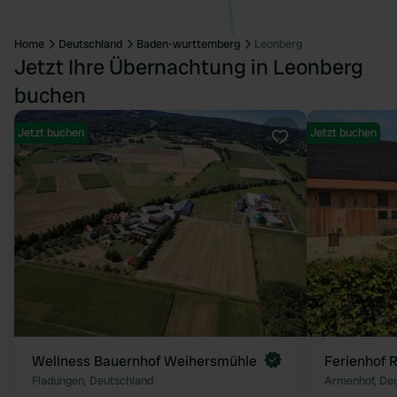
Home
Deutschland
Baden-wurttemberg
Leonberg
Jetzt Ihre Übernachtung in Leonberg
buchen
Jetzt buchen
Jetzt buchen
Favorit
Wellness Bauernhof Weihersmühle
Ferienhof 
Fladungen, Deutschland
Armenhof, De