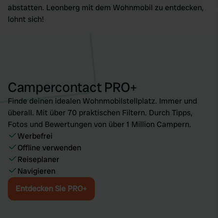
and set your preferences in the
details section
.
abstatten. Leonberg mit dem Wohnmobil zu entdecken,
lohnt sich!
We use cookies to personalise content and ads, to
provide social media features and to analyse our traffic.
We also share information about your use of our site with
our social media, advertising and analytics partners who
may combine it with other information that you’ve
Campercontact PRO+
provided to them or that they’ve collected from your use
of their services.
Finde deinen idealen Wohnmobilstellplatz. Immer und
überall. Mit über 70 praktischen Filtern. Durch Tipps,
Fotos und Bewertungen von über 1 Million Campern.
Werbefrei
Offline verwenden
Reiseplaner
Navigieren
Entdecken Sie PRO+