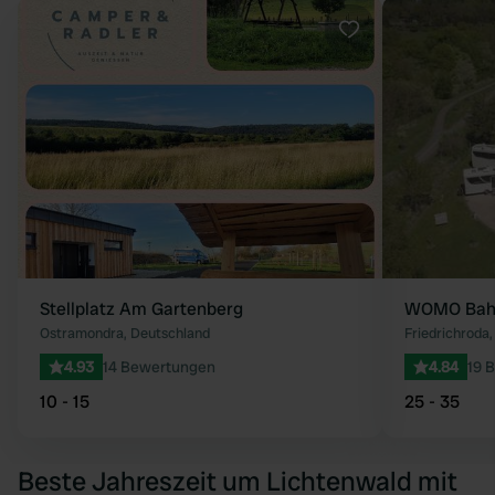
Favorit
Stellplatz Am Gartenberg
WOMO Bahn
Ostramondra, Deutschland
Friedrichroda
4.93
14 Bewertungen
4.84
19 
10 - 15
25 - 35
Beste Jahreszeit um Lichtenwald mit