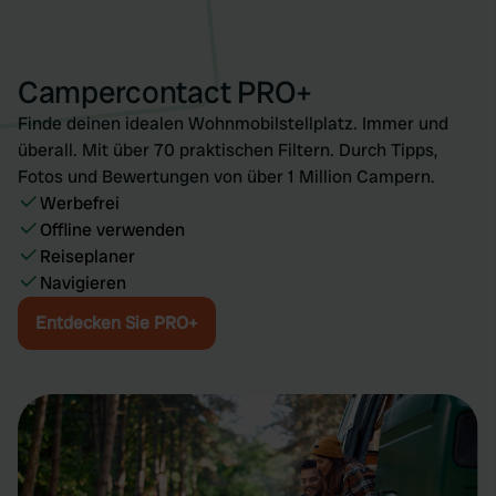
provide social media features and to analyse our traffic.
We also share information about your use of our site with
our social media, advertising and analytics partners who
Campercontact PRO+
may combine it with other information that you’ve
Finde deinen idealen Wohnmobilstellplatz. Immer und
provided to them or that they’ve collected from your use
überall. Mit über 70 praktischen Filtern. Durch Tipps,
of their services.
Fotos und Bewertungen von über 1 Million Campern.
Werbefrei
Offline verwenden
Reiseplaner
Navigieren
Entdecken Sie PRO+