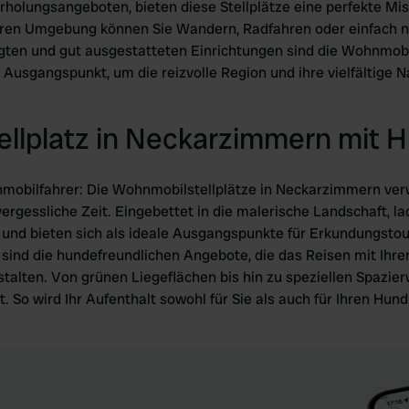
holungsangeboten, bieten diese Stellplätze eine perfekte M
baren Umgebung können Sie Wandern, Radfahren oder einfach 
egten und gut ausgestatteten Einrichtungen sind die Wohnmobi
Ausgangspunkt, um die reizvolle Region und ihre vielfältige Nat
llplatz in Neckarzimmern mit 
nmobilfahrer: Die Wohnmobilstellplätze in Neckarzimmern ver
ergessliche Zeit. Eingebettet in die malerische Landschaft, la
 und bieten sich als ideale Ausgangspunkte für Erkundungst
ind die hundefreundlichen Angebote, die das Reisen mit Ihrem
stalten. Von grünen Liegeflächen bis hin zu speziellen Spazi
gt. So wird Ihr Aufenthalt sowohl für Sie als auch für Ihren Hu