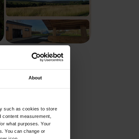
Stellplatz Am Gartenberg
Ostramondra, Deutschland
4.93
14 Bewertungen
10 - 15
About
em Wohnmobil
y such as cookies to store
nd content measurement,
von Ihren persönlichen
for what purposes. Your
aum von April bis Juni
es. You can change or
ann bieten sich die
ger icon.