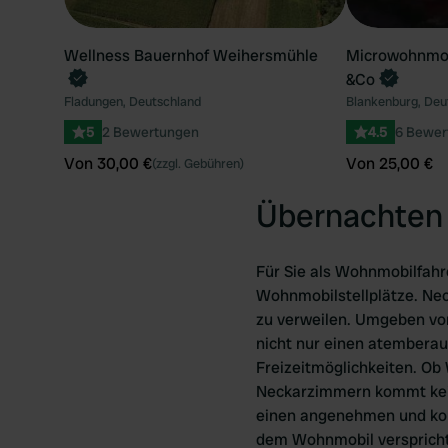
Wellness Bauernhof Weihersmühle
Microwohnmobi
&Co
Fladungen, Deutschland
Blankenburg, Deu
5
2 Bewertungen
4.5
6 Bewer
Von 30,00 €
Von 25,00 €
(zzgl. Gebühren)
Übernachten
Für Sie als Wohnmobilfahr
Wohnmobilstellplätze. Nec
zu verweilen. Umgeben von
nicht nur einen atemberau
Freizeitmöglichkeiten. Ob
Neckarzimmern kommt kein
einen angenehmen und komf
dem Wohnmobil verspricht,