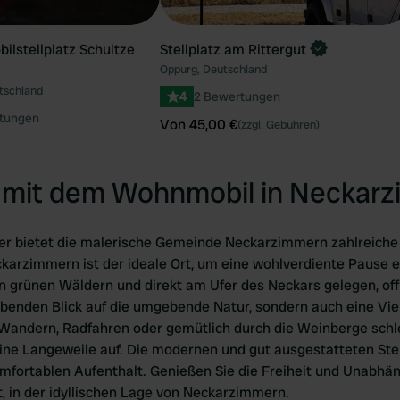
lstellplatz Schultze
Stellplatz am Rittergut
Oppurg, Deutschland
tschland
4
2 Bewertungen
tungen
Von 45,00 €
(zzgl. Gebühren)
 mit dem Wohnmobil in Neckar
er bietet die malerische Gemeinde Neckarzimmern zahlreiche 
karzimmern ist der ideale Ort, um eine wohlverdiente Pause 
 grünen Wäldern und direkt am Ufer des Neckars gelegen, offe
benden Blick auf die umgebende Natur, sondern auch eine Vie
 Wandern, Radfahren oder gemütlich durch die Weinberge schle
e Langeweile auf. Die modernen und gut ausgestatteten Stel
ortablen Aufenthalt. Genießen Sie die Freiheit und Unabhängi
 in der idyllischen Lage von Neckarzimmern.