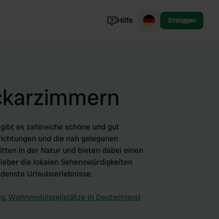
Hilfe
Einloggen
Norwegen
Portugal
Dänemark
eckarzimmern
Slowenien
Alle ansehen...
gibt es zahlreiche schöne und gut
ichtungen und die nah gelegenen
tten in der Natur und bieten dabei einen
lieber die lokalen Sehenswürdigkeiten
denste Urlaubserlebnisse.
rg
,
Wohnmobilstellplätze in Deutschland