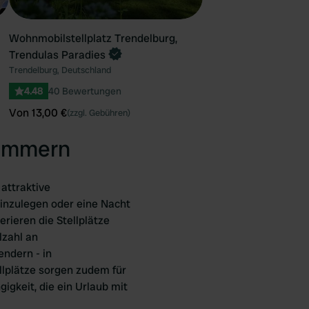
Wohnmobilstellplatz Trendelburg,
Trendulas Paradies
Trendelburg, Deutschland
4.48
40 Bewertungen
Von 13,00 €
(zzgl. Gebühren)
zimmern
attraktive
einzulegen oder eine Nacht
rieren die Stellplätze
lzahl an
ndern - in
lplätze sorgen zudem für
gkeit, die ein Urlaub mit