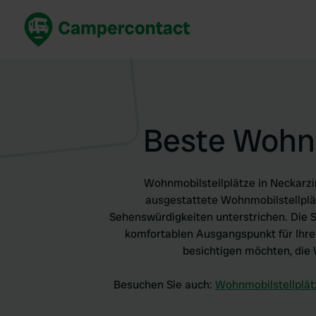
Jetzt buchen
Best
Deutschland
Deuts
Niederlande
Niede
Beste Wohnm
Frankreich
Frank
Italien
Italie
Sicher buchen
Spani
Wohnmobilstellplätze in Neckarzi
Alle ansehen...
ausgestattete Wohnmobilstellpl
Sehenswürdigkeiten unterstrichen. Die S
komfortablen Ausgangspunkt für Ihre 
besichtigen möchten, die
Besuchen Sie auch:
Wohnmobilstellplät