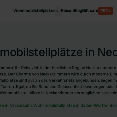
Wohnmobilstellplätze
Reisen
Blog
Gift card
PRO+
e Wohnmobilstellplätze
Belgien
chland
Luxemburg
rlande
Österreich
obilstellplätze in N
reich
Schweden
n
Schweiz
en
mmern: Ihr Reiseziel. In der herrlichen Region Neckarzimmern 
ätze. Der Charme von Neckarzimmern wird durch moderne Einr
tellplätze sind gut an das Verkehrsnetz angebunden, liegen mi
Touren. Egal, ob Sie Ruhe und Gelassenheit bevorzugen oder 
 Wohnmobilstellplätze in Neckarzimmern ermöglichen verschie
ze in Neckarsulm
,
Wohnmobilstellplätze in Baden-Württembe