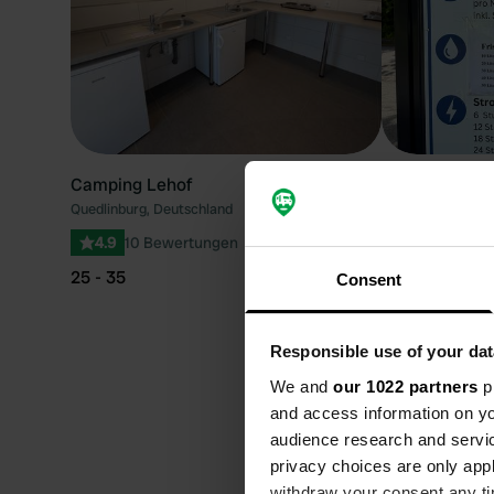
Camping Lehof
Naturpark
Quedlinburg, Deutschland
Hardegsen, Deuts
4.9
10 Bewertungen
4.52
67 Bew
25 - 35
15 - 25
Consent
Beste Jahre
Responsible use of your dat
zu besuchen
We and
our 1022 partners
pr
and access information on yo
Die ideale Zeit, um die W
audience research and servi
Vorlieben ab. Liebhaber v
privacy choices are only app
bevorzugen. Lässt Sie dag
withdraw your consent any tim