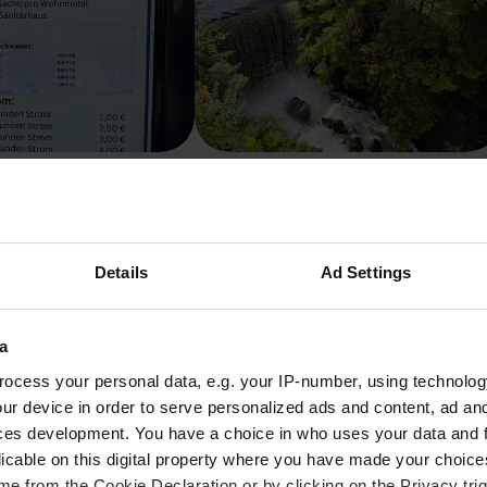
Waldcampingplatz Polstertal
chland
Harz (LK Goslar), Deutschland
ertungen
4.58
12 Bewertungen
25 - 35
Details
Ad Settings
szeit um Neckarzimmern mit d
a
ocess your personal data, e.g. your IP-number, using technolog
ur device in order to serve personalized ads and content, ad a
ohnmobilstellplätze Neckarzimmern zu entdecken, hängt stark 
ces development. You have a choice in who uses your data and 
on milden Temperaturen und Frühlingsblüten werden den Zeitr
licable on this digital property where you have made your choic
egen die leuchtende Farbenpracht des Herbstes schwärmen, d
e from the Cookie Declaration or by clicking on the Privacy trig