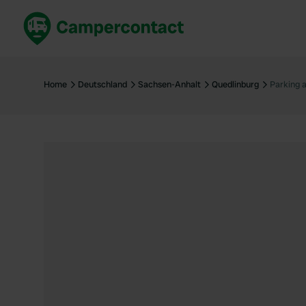
Jetzt buchen
Best
Deutschland
Deuts
Home
Deutschland
Sachsen-Anhalt
Quedlinburg
Parking 
Niederlande
Niede
Frankreich
Frank
Italien
Italie
Sicher buchen
Spani
Alle ansehen...