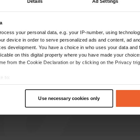
Details
Ad Settings
RegenTas
R
a
Sept. 2024
ocess your personal data, e.g. your IP-number, using technolog
schöner Ort. Wenn Sie autark sind, großartig!
ur device in order to serve personalized ads and content, ad a
Übersetzt von Google
Original anzeigen
ces development. You have a choice in who uses your data and 
licable on this digital property where you have made your choic
e from the Cookie Declaration or by clicking on the Privacy trig
e to:
t your geographical location which can be accurate to within sev
tively scanning it for specific characteristics (fingerprinting)
Use necessary cookies only
 personal data is processed and set your preferences in the
det
e content and ads, to provide social media features and to analy
 our site with our social media, advertising and analytics partn
 provided to them or that they’ve collected from your use of their