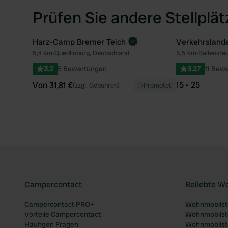
Prüfen Sie andere Stellplä
Harz-Camp Bremer Teich
Verkehrslande
Jetzt buchen
Jetzt buche
5,4 km
•
Quedlinburg, Deutschland
5,5 km
•
Ballenste
Favorit
3.2
5 Bewertungen
3.27
11 Bew
15 - 25
Von 31,81 €
(zzgl. Gebühren)
Promotet
Campercontact
Beliebte W
Campercontact PRO+
Wohnmobilste
Vorteile Campercontact
Wohnmobilste
Häufigen Fragen
Wohnmobilste