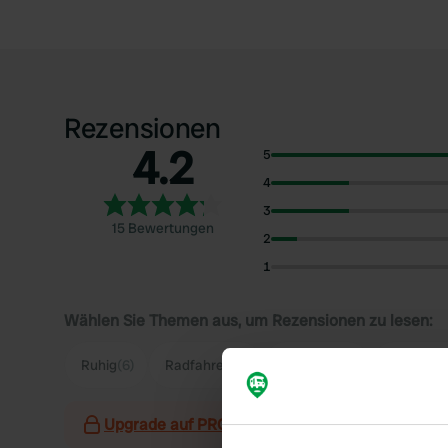
Rezensionen
4.2
5
4
3
15 Bewertungen
2
1
Wählen Sie Themen aus, um Rezensionen zu lesen:
Ruhig
(6)
Radfahren
(5)
Parkplatz
(5)
Schwimm
Upgrade auf PRO+
zur Verwendung von Filtern