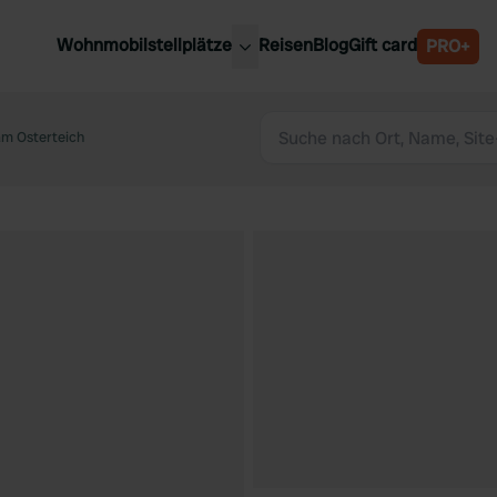
Wohnmobilstellplätze
Reisen
Blog
Gift card
PRO+
e Wohnmobilstellplätze
Belgien
chland
am Osterteich
Luxemburg
rlande
Österreich
reich
Schweden
n
Schweiz
en