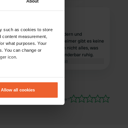
About
XandraH
X
Sept. 2024
y such as cookies to store
Ein großartiger Ort zum Wandern und
nd content measurement,
Radfahren. Außer einem Mülleimer gibt es keine
for what purposes. Your
Möglichkeit, aber das ist noch nicht alles, was
es. You can change or
wir bei uns haben. Nachts wunderbar ruhig.
ger icon.
Übersetzt von Google
Original anzeigen
eral meters
Allow all cookies
ails section
.
Waren Sie schon einmal hier?
se our traffic. We also share
ers who may combine it with
 services.