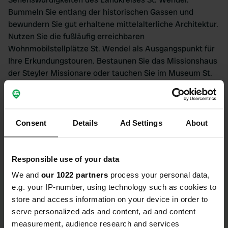
Bummeln Sie entlang der historischen Gassen und
bewundern Sie gut erhaltene mittelalterliche Architektur.
Nutzen Sie die fußläufig erreichbaren
Wohnmobilstellplätze St. Wendel als Ausgangspunkt für
Ihre Erkundungstouren. Bestaunen Sie das Missionshaus
der Steyler Missionare oder tauchen Sie im Museum St.
Wendel in die Kultur und Geschichte der Region ein. Auch
der Wild- und Wanderpark Weiskirchen ist ein
unvergesslicher Ausflugsort. Mit Ihrem Wohnmobil sind
Sie flexibel und können Ihre Ausflugsorte und
Consent
Details
Ad Settings
About
Tagesdauerungen individuell gestalten. Genießen Sie die
Freiheit und Unabhängigkeit, die Ihnen die
Wohnmobilstellplätze St. Wendel bieten.
Responsible use of your data
We and
our 1022 partners
process your personal data,
e.g. your IP-number, using technology such as cookies to
store and access information on your device in order to
serve personalized ads and content, ad and content
measurement, audience research and services