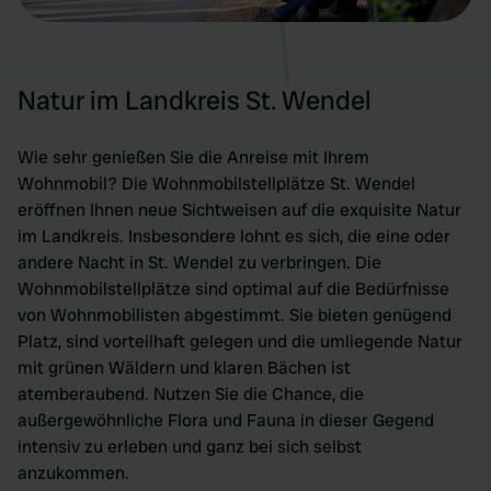
our social media, advertising and analytics partners who
may combine it with other information that you’ve
provided to them or that they’ve collected from your use
of their services.
Natur im Landkreis St. Wendel
Wie sehr genießen Sie die Anreise mit Ihrem
Wohnmobil? Die Wohnmobilstellplätze St. Wendel
eröffnen Ihnen neue Sichtweisen auf die exquisite Natur
im Landkreis. Insbesondere lohnt es sich, die eine oder
andere Nacht in St. Wendel zu verbringen. Die
Wohnmobilstellplätze sind optimal auf die Bedürfnisse
von Wohnmobilisten abgestimmt. Sie bieten genügend
Platz, sind vorteilhaft gelegen und die umliegende Natur
mit grünen Wäldern und klaren Bächen ist
atemberaubend. Nutzen Sie die Chance, die
außergewöhnliche Flora und Fauna in dieser Gegend
intensiv zu erleben und ganz bei sich selbst
anzukommen.