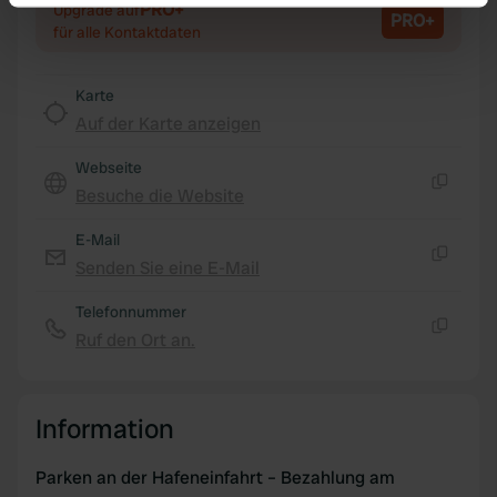
PRO+
Upgrade auf
PRO+
Identify your device by actively scanning it for
für alle Kontaktdaten
specific characteristics (fingerprinting)
Find out more about how your personal data is processed
Karte
and set your preferences in the
details section
.
Auf der Karte anzeigen
We use cookies to personalise content and ads, to
Webseite
provide social media features and to analyse our traffic.
Besuche die Website
Kopie
We also share information about your use of our site with
our social media, advertising and analytics partners who
E-Mail
may combine it with other information that you’ve
Senden Sie eine E-Mail
Kopie
provided to them or that they’ve collected from your use
Telefonnummer
of their services.
Ruf den Ort an.
Kopie
Information
Parken an der Hafeneinfahrt – Bezahlung am