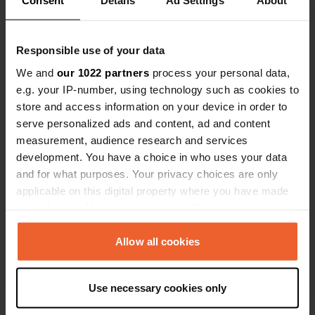
Consent
Details
Ad Settings
About
Responsible use of your data
We and
our 1022 partners
process your personal data,
e.g. your IP-number, using technology such as cookies to
Kontakt
store and access information on your device in order to
serve personalized ads and content, ad and content
Standort
measurement, audience research and services
Hamnbergsvägen 47
Kopie
development. You have a choice in who uses your data
475 51, Gemeinde Öckerö, Schweden
and for what purposes. Your privacy choices are only
applicable on this digital property where you have made
Koordinaten
your choices. You can change or withdraw your consent
57° 45' 1" N 11° 39' 20" E
any time from the Cookie Declaration or by clicking on
Kopie
the Privacy trigger icon.
Allow all cookies
57.75025347 11.6556702
Kopie
If you allow, we would also like to:
Sitecode
Use necessary cookies only
47100
Collect information about your geographical location
Kopie
which can be accurate to within several meters