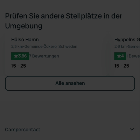
Prüfen Sie andere Stellplätze in der
Umgebung
Hälsö Hamn
Hyppelns 
Favorit
2,3 km
•
Gemeinde Öckerö, Schweden
2,6 km
•
Gemei
3.86
7 Bewertungen
4
1 Bewe
15 - 25
15 - 25
Alle ansehen
Campercontact