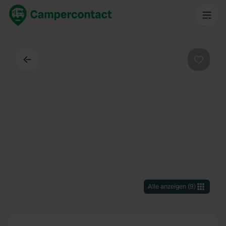
Zurück
Favorit
Alle anzeigen
(
9
)