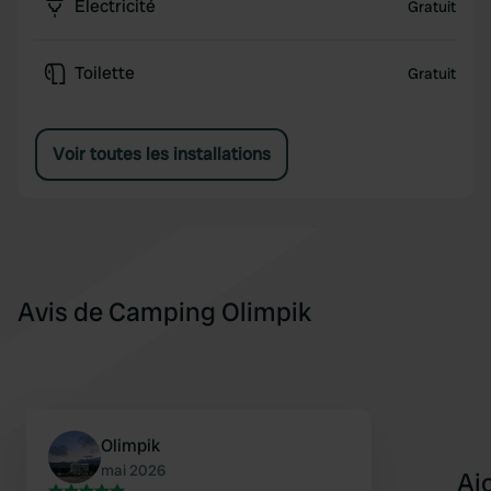
Électricité
Gratuit
Toilette
Gratuit
Voir toutes les installations
Avis de Camping Olimpik
Olimpik
mai 2026
Aj