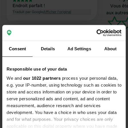
Endroit parfait !
Vous ête
Traduit par Google
Afficher l'original
aux autres
Consent
Details
Ad Settings
About
Contact
Responsible use of your data
We and
our 1022 partners
process your personal data,
Emplacement
e.g. your IP-number, using technology such as cookies to
SH4
Copie
store and access information on your device in order to
6000, Gjirokastra, Albanie
serve personalized ads and content, ad and content
measurement, audience research and services
Coordonnées
development. You have a choice in who uses your data
40° 5' 58" N 20° 7' 47" E
and for what purposes. Your privacy choices are only
Copie
40.09934 20.12966
applicable on this digital property where you have made