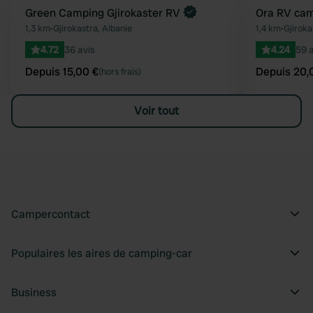
Reserve maintenant
Green Camping Gjirokaster RV
Reserve mainten
Ora RV ca
Préféré
1,3 km
•
Gjirokastra, Albanie
1,4 km
•
Gjiroka
4.72
36 avis
4.24
59 a
Depuis 15,00 €
Depuis 20,
(hors frais)
Voir tout
Campercontact
Populaires les aires de camping-car
Business