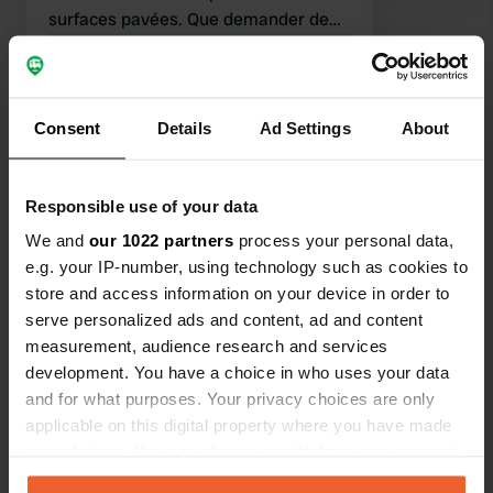
surfaces pavées. Que demander de
plus ?
Traduit par Google
Afficher l'original
Voir tous les 18 avis
Consent
Details
Ad Settings
About
Es-tu déjà venu ici ?
Responsible use of your data
We and
our 1022 partners
process your personal data,
e.g. your IP-number, using technology such as cookies to
store and access information on your device in order to
serve personalized ads and content, ad and content
Contact
measurement, audience research and services
development. You have a choice in who uses your data
and for what purposes. Your privacy choices are only
Emplacement
applicable on this digital property where you have made
Dieselstraße 22
Copie
your choices. You can change or withdraw your consent
89564, Nattheim, Allemagne
any time from the Cookie Declaration or by clicking on