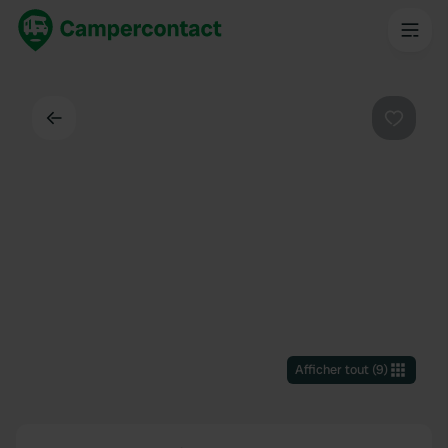
Dos
Préféré
Afficher tout
(
9
)