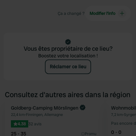
Ça a changé ?
Modifier l’info
Vous êtes propriétaire de ce lieu?
Boostez votre localisation !
Réclamer ce lieu
Consultez d'autres aires dans la région
Reserve maintenant
Goldberg-Camping Mörslingen
Wohnmobils
Préféré
22,4 km
•
Finningen, Allemagne
7,2 km
•
Syrgen
Pas encore d
4.38
32 avis
0 - 0
25 - 35
Promu