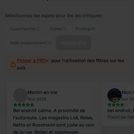
Sélectionnez les sujets pour lire les critiques :
Supermarché
(8)
Calme
(7)
Parking
(4)
Montre plus
Taille emplacement
(3)
Passer à PRO+
pour l'utilisation des filtres sur les
avis
Martin-en-Ine
Nico-
févr. 2025
juin 2
Bel endroit calme. A proximité de
bel endroit,
l'autoroute. Les magasins Lidl, Rewe,
Traduit par Go
Netto et Rossmann sont juste au coin
de la rue. Belles et spacieuses