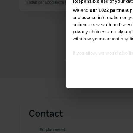
Responsible use of your dat
Traduit par Google
Afficher l'original
We and
our 1022 partners
pr
and access information on yo
audience research and servi
privacy choices are only app
withdraw your consent any tim
If you allow, we would also lik
Collect information abou
Identify your device by ac
Find out more about how your
We use cookies to personalis
information about your use of
other information that you’ve
Contact
Emplacement