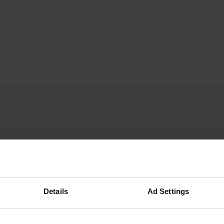
Siegfried-KA
S
mai 2017
Details
Ad Settings
Calme nuit passée (1 Womo) journée de travail
le matin de 32 sièges de voiture occupée