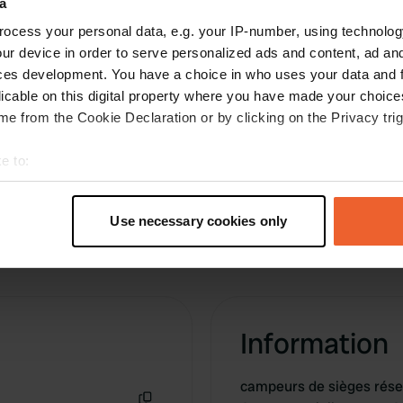
a
seulement la deuxième pourraient, dans les
salles de sport et à l'intérieur-P (4
ocess your personal data, e.g. your IP-number, using technolog
officiellement) peut rester jusqu'à 10 Womos
ur device in order to serve personalized ads and content, ad a
facilement! Sans V + E.
lire la suite
ces development. You have a choice in who uses your data and 
Traduit par Google
Afficher l'original
licable on this digital property where you have made your choic
e from the Cookie Declaration or by clicking on the Privacy trig
e to:
t your geographical location which can be accurate to within sev
tively scanning it for specific characteristics (fingerprinting)
Use necessary cookies only
 personal data is processed and set your preferences in the
det
e content and ads, to provide social media features and to analy
 our site with our social media, advertising and analytics partn
 provided to them or that they’ve collected from your use of their
Information
campeurs de sièges réser