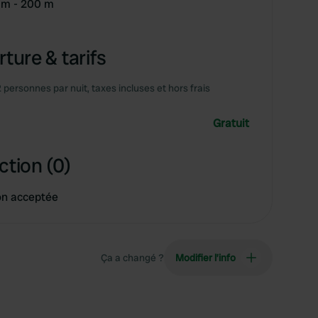
8 m - 200 m
ture & tarifs
2 personnes par nuit, taxes incluses et hors frais
Gratuit
ction (0)
on acceptée
Ça a changé ?
Modifier l’info