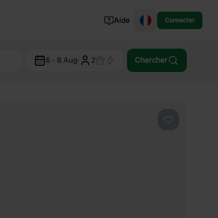
Aide
Connecter
Norvège
6 - 8 Aug
·
2
Chercher
Portugal
Danemark
Croatie
Voir tout...
Préféré