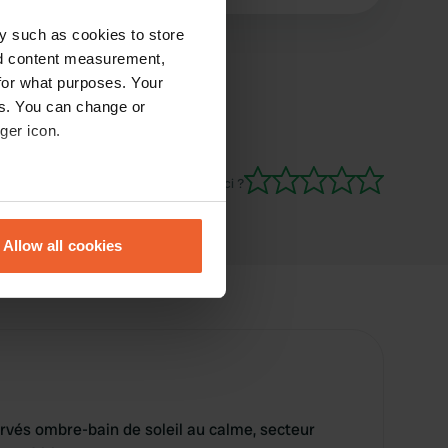
y such as cookies to store
nd content measurement,
for what purposes. Your
es. You can change or
ger icon.
Es-tu déjà venu ici ?
eral meters
Allow all cookies
ails section
.
se our traffic. We also share
ers who may combine it with
 services.
vés ombre-bain de soleil au calme, secteur