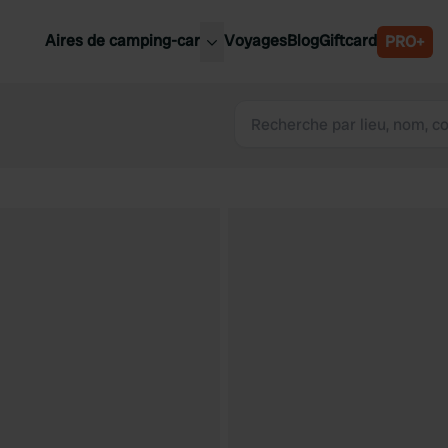
Aires de camping-car
Voyages
Blog
Giftcard
PRO+
leures aires de camping-car
Belgique
Slovénie
Autriche
Suède
e
Suisse