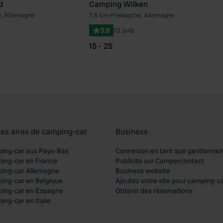
d
Camping Wilken
e, Allemagne
7,6 km
•
Friesoythe, Allemagne
Préféré
Pré
s
3.9
10 avis
15 - 25
les aires de camping-car
Business
ping-car aux Pays-Bas
Connexion en tant que gestionnai
ping-car en France
Publicité sur Campercontact
ping-car Allemagne
Business website
ping-car en Belgique
Ajoutez votre site pour camping-c
ping-car en Espagne
Obtenir des réservations
ing-car en Italie