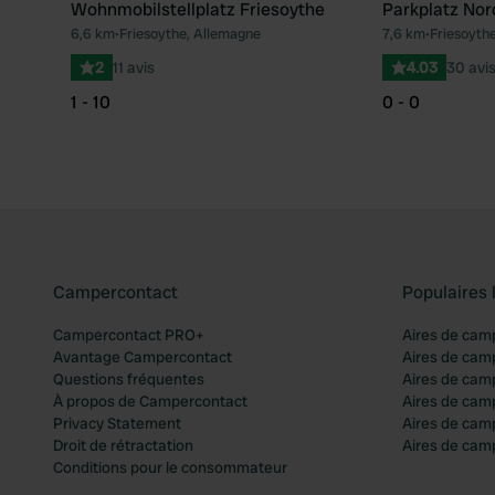
Wohnmobilstellplatz Friesoythe
Parkplatz Nor
6,6 km
•
Friesoythe, Allemagne
7,6 km
•
Friesoyth
Préféré
2
11 avis
4.03
30 avi
1 - 10
0 - 0
Campercontact
Populaires 
Campercontact PRO+
Aires de cam
Avantage Campercontact
Aires de cam
Questions fréquentes
Aires de cam
À propos de Campercontact
Aires de cam
Privacy Statement
Aires de cam
Droit de rétractation
Aires de camp
Conditions pour le consommateur