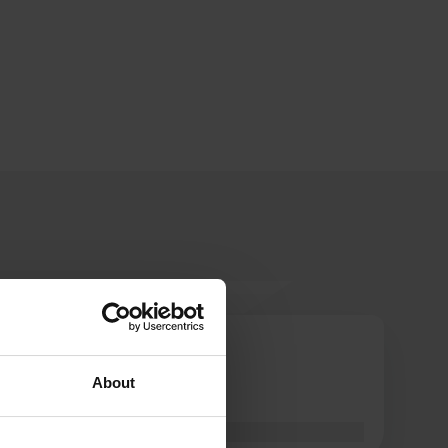
AppieClou
A
mai 2016
About
Simple place, mais paisible.
Traduit par Google
Afficher l'original