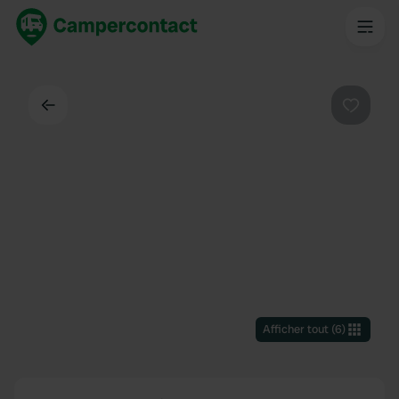
Dos
Préféré
Afficher tout
(
6
)