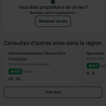
Vous êtes propriétaire de ce lieu?
Boostez votre localisation !
Réclamer ce lieu
Consultez d'autres aires dans la région
Wohnmobilstellplatz Marina Park
Sporthalle
Préféré
Friesoythe
6,6 km
•
Bösel,
5,9 km
•
Friesoythe, Allemagne
3.17
3 av
4.83
23 avis
0 - 0
25 - 35
Voir tout