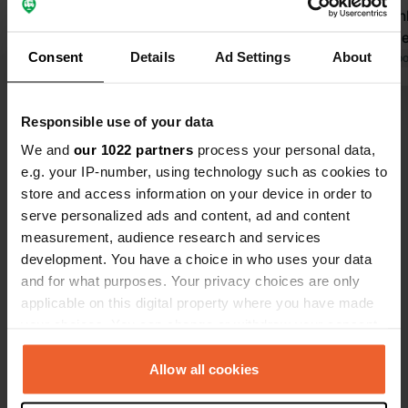
actuel ? Est-il noté 20 € en 2025 ?
nuits. le S
Merci d'avance. Description peu claire
super. tout 
Consent
Details
Ad Settings
About
Traduit par Google
Afficher l'original
merci beauc
Traduit par Go
Voir tous les 11 avis
Responsible use of your data
We and
our 1022 partners
process your personal data,
e.g. your IP-number, using technology such as cookies to
Es-tu déjà venu ici ?
store and access information on your device in order to
serve personalized ads and content, ad and content
measurement, audience research and services
development. You have a choice in who uses your data
and for what purposes. Your privacy choices are only
applicable on this digital property where you have made
Contact
your choices. You can change or withdraw your consent
any time from the Cookie Declaration or by clicking on
Emplacement
the Privacy trigger icon.
Allow all cookies
Thüler Straße 28A
Copie
26169, Friesoythe, Allemagne