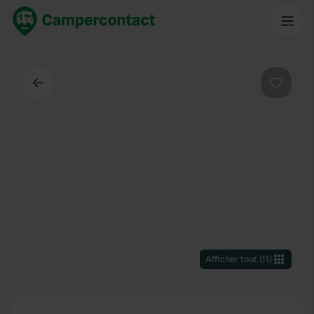
Dos
Préféré
Afficher tout
(
11
)