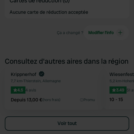
Cartes de réduction (0)
Aucune carte de réduction acceptée
Ça a changé ?
Modifier l’info
Consultez d'autres aires dans la région
Reserve maintenant
Krippnerhof
Wiesenfest
Préféré
7,7 km
•
Thierstein, Allemagne
5,2 km
•
Hohenb
4.5
4 avis
3.49
51 a
10 - 15
Depuis 13,00 €
(hors frais)
Promu
Voir tout