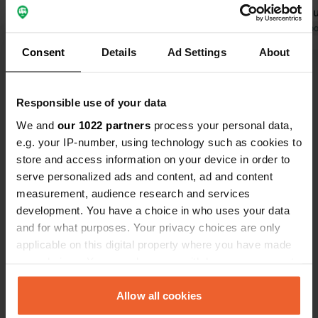
fonctionnait pas, nous l'avons donc
également u
partagée avec les voisins. Les
Traduit par Google
Afficher l'original
et les toilet
Traduit par Go
toilettes sont gratuites, mais fermées
Consent
Details
Ad Settings
About
à clé ; nous y étions un samedi, ce qui
Voir tous les 22 avis
explique peut-être cela. Un excellent
restaurant italien se trouve à 10
Responsible use of your data
minutes à pied, même s'il faut monter
Es-tu déjà venu ici ?
We and
our 1022 partners
process your personal data,
une petite pente pour y accéder. Nous
e.g. your IP-number, using technology such as cookies to
reviendrons sans hésiter si nous
store and access information on your device in order to
sommes dans la région.
serve personalized ads and content, ad and content
measurement, audience research and services
development. You have a choice in who uses your data
Contact
and for what purposes. Your privacy choices are only
applicable on this digital property where you have made
your choices. You can change or withdraw your consent
Emplacement
any time from the Cookie Declaration or by clicking on
Friedrich-Ebert-Straße 6
Copie
the Privacy trigger icon.
Allow all cookies
95659, Arzberg, Allemagne