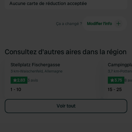
Aucune carte de réduction acceptée
Ça a changé ?
Modifier l’info
Consultez d'autres aires dans la région
Stellplatz Fischergasse
Campingpl
Préféré
3 km
•
Waischenfeld, Allemagne
3,7 km
•
Potten
2.83
3 avis
3.75
8 av
1 - 10
15 - 25
Voir tout