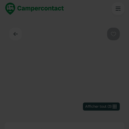
Dos
Préféré
Afficher tout
(
3
)