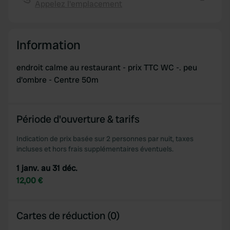
Appelez l'emplacement
We also share information about your use of our site with
Copie
our social media, advertising and analytics partners who
may combine it with other information that you’ve
Information
provided to them or that they’ve collected from your use
of their services.
endroit calme au restaurant - prix TTC WC -. peu
d'ombre - Centre 50m
Période d'ouverture & tarifs
Indication de prix basée sur 2 personnes par nuit, taxes
incluses et hors frais supplémentaires éventuels.
1 janv. au 31 déc.
12,00 €
Cartes de réduction (0)