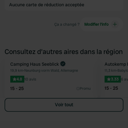
Aucune carte de réduction acceptée
Ça a changé ?
Modifier l’info
Consultez d'autres aires dans la région
Reserve maintenant
Camping Haus Seeblick
Autokemp 
Préféré
19,9 km
•
Neunburg vorm Wald, Allemagne
11,3 km
•
Babylo
4.8
10 avis
3.33
6 av
15 - 25
15 - 25
Promu
Voir tout