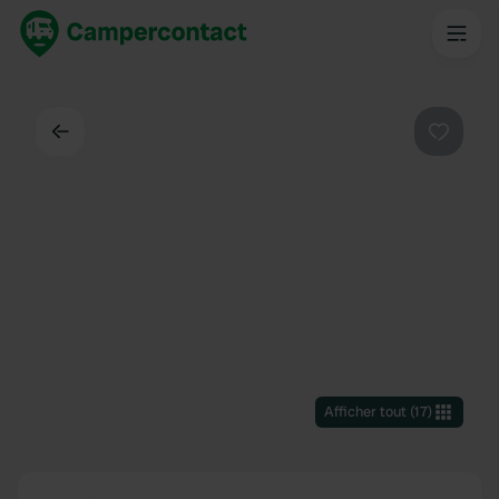
Dos
Préféré
Afficher tout
(
17
)