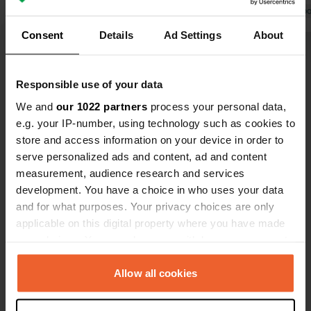
à prix abordable se trouve juste à
Traduit par Go
côté du camping. Le village de
Traduit par Google
Afficher l'original
Consent
Details
Ad Settings
About
Waldmünchen est à 2,5 km et
facilement accessible à vélo.
Voir tous les 16 avis
Responsible use of your data
We and
our 1022 partners
process your personal data,
Es-tu déjà venu ici ?
e.g. your IP-number, using technology such as cookies to
store and access information on your device in order to
serve personalized ads and content, ad and content
measurement, audience research and services
development. You have a choice in who uses your data
and for what purposes. Your privacy choices are only
Contact
applicable on this digital property where you have made
your choices. You can change or withdraw your consent
any time from the Cookie Declaration or by clicking on
Emplacement
the Privacy trigger icon.
Allow all cookies
Alte Ziegelhütte 6
Copie
93449, Waldmünchen, Allemagne
If you allow, we would also like to: