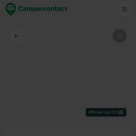
Dos
Préféré
Afficher tout
(
10
)