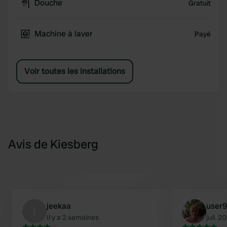
Douche
Gratuit
Machine à laver
Payé
Voir toutes les installations
Avis de Kiesberg
jeekaa
user
j
Il y a 2 semaines
juil. 2