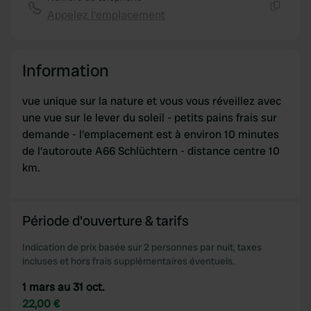
We use cookies to personalise content and ads, to
Appelez l'emplacement
Copie
provide social media features and to analyse our traffic.
We also share information about your use of our site with
our social media, advertising and analytics partners who
Information
may combine it with other information that you’ve
provided to them or that they’ve collected from your use
vue unique sur la nature et vous vous réveillez avec
of their services.
une vue sur le lever du soleil - petits pains frais sur
demande - l'emplacement est à environ 10 minutes
de l'autoroute A66 Schlüchtern - distance centre 10
km.
Période d'ouverture & tarifs
Indication de prix basée sur 2 personnes par nuit, taxes
incluses et hors frais supplémentaires éventuels.
1 mars au 31 oct.
22,00 €