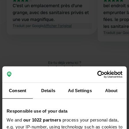
C'est un emplacement près d'une
bel endroit 
grange, avec des sanitaires privés et
emprunter l
une vue magnifique.
fées. le pro
Traduit par Google
Afficher l'original
les sanitair
Traduit par Go
Es-tu déjà venu ici ?
Consent
Details
Ad Settings
About
Contact
Responsible use of your data
We and
our 1022 partners
process your personal data,
Emplacement
e.g. your IP-number, using technology such as cookies to
Klesberg 5
Copie