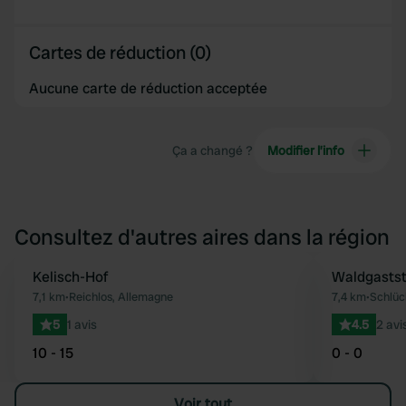
Cartes de réduction (0)
Aucune carte de réduction acceptée
Ça a changé ?
Modifier l’info
Consultez d'autres aires dans la région
Kelisch-Hof
Waldgastst
Préféré
7,1 km
•
Reichlos, Allemagne
7,4 km
•
Schlüc
5
1 avis
4.5
2 avi
10 - 15
0 - 0
Voir tout