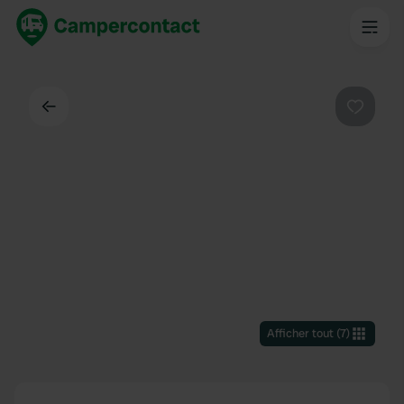
Dos
Préféré
Afficher tout
(
7
)