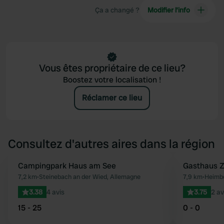
Ça a changé ?
Modifier l’info
Vous êtes propriétaire de ce lieu?
Boostez votre localisation !
Réclamer ce lieu
Consultez d'autres aires dans la région
Campingpark Haus am See
Gasthaus Z
Préféré
7,2 km
•
Steinebach an der Wied, Allemagne
7,9 km
•
Heimbo
3.38
4 avis
3.75
2 av
15 - 25
0 - 0