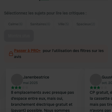
Sélectionnez les sujets pour lire les critiques :
Calme
(6)
Sanitaires
(6)
Ville
(5)
Spacieux
(2)
Montre plus
Passer à PRO+
pour l'utilisation des filtres sur les
avis
Janenbeatrice
Guus
mai 2025
oct. 2
8 emplacements avec presque pas
CP gratuit, 
d'espace entre eux, mais oui,
la cassette 
branchement électrique gratuit et
mais pas tirer
(payant) possible. Nous sommes
n'avons pas 