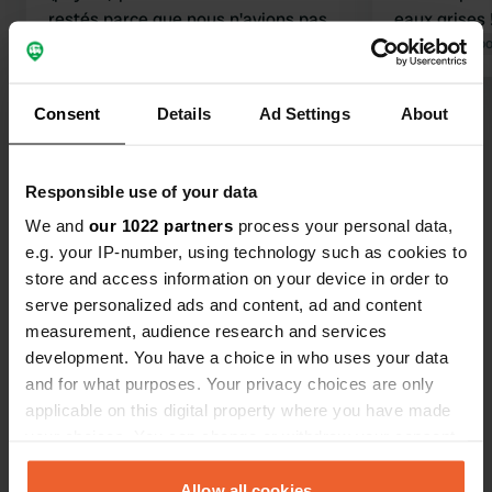
restés parce que nous n'avions pas
eaux grises 
envie de voyager plus loin. mais
Traduit par Google
Afficher l'original
Traduit par Go
sinon...nous étions numéro 8 à 16h.
sinon un quartier calme
Consent
Details
Ad Settings
About
Voir tous les 16 avis
Es-tu déjà venu ici ?
Responsible use of your data
We and
our 1022 partners
process your personal data,
e.g. your IP-number, using technology such as cookies to
store and access information on your device in order to
serve personalized ads and content, ad and content
measurement, audience research and services
Contact
development. You have a choice in who uses your data
and for what purposes. Your privacy choices are only
Emplacement
applicable on this digital property where you have made
Alexanderring
your choices. You can change or withdraw your consent
Copie
57627, Hachenburg, Allemagne
any time from the Cookie Declaration or by clicking on
the Privacy trigger icon.
Allow all cookies