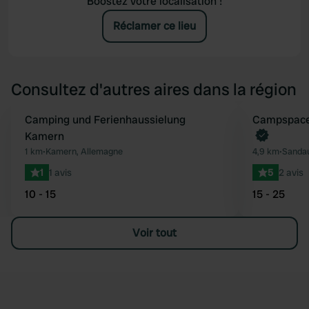
Boostez votre localisation !
Réclamer ce lieu
Consultez d'autres aires dans la région
Camping und Ferienhaussielung
Reserve mainten
Campspace 
Préféré
Kamern
1 km
•
Kamern, Allemagne
4,9 km
•
Sandau
1
1 avis
5
2 avis
10 - 15
15 - 25
Voir tout