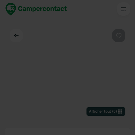
Dos
Préféré
Afficher tout
(
5
)