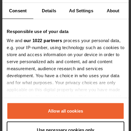
Consent
Details
Ad Settings
About
Emplacement
Am Deich
Copie
39524, Kamern, Allemagne
Responsible use of your data
Coordonnées
We and
our 1022 partners
process your personal data,
e.g. your IP-number, using technology such as cookies to
52° 44' 46" N 12° 6' 6" E
Copie
store and access information on your device in order to
52.74607 12.10158
serve personalized ads and content, ad and content
Copie
measurement, audience research and services
Code du site
development. You have a choice in who uses your data
78365
Copie
and for what purposes. Your privacy choices are only
applicable on this digital property where you have made
PRO+
Passer à
PRO+
pour toutes les coordonnées
your choices. You can change or withdraw your consent
any time from the Cookie Declaration or by clicking on
the Privacy trigger icon.
Allow all cookies
Carte
Afficher sur la carte
If you allow, we would also like to:
Use necessary cookies only