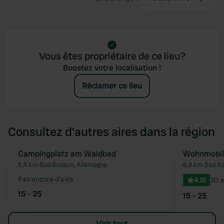
Vous êtes propriétaire de ce lieu?
Boostez votre localisation !
Réclamer ce lieu
Consultez d'autres aires dans la région
Campingplatz am Waldbad
Wohnmobils
Préféré
5,4 km
•
Bad Rodach, Allemagne
6,8 km
•
Bad Ro
Pas encore d'avis
4.15
30 a
15 - 25
15 - 25
Voir tout