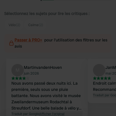
Sélectionnez les sujets pour lire les critiques :
Vélo
(2)
Calme
(2)
Passer à PRO+
pour l'utilisation des filtres sur les
avis
MartinvandenHoven
JanM
M
juin 2026
mai 2
Nous avons passé deux nuits ici. La
Endroit calm
première, seuls sous une pluie
Recommand
battante. Nous avons visité le musée
Traduit par Go
Zweilandermuseum Rodachtal à
Streufdorf. Une belle balade à vélo y
mène. Un magasin Edeka avec une
Traduit par Google
Afficher l'original