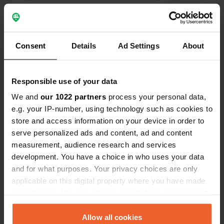
boulangerie se trouve juste à côté.
Des tables de pique-nique sont à
Voir tous les 6 avis
disposition. Un camping simple, mais
qui offre tout le confort nécessaire.
Consent
Details
Ad Settings
About
Es-tu déjà venu ici ?
Responsible use of your data
We and
our 1022 partners
process your personal data,
e.g. your IP-number, using technology such as cookies to
store and access information on your device in order to
serve personalized ads and content, ad and content
Contact
measurement, audience research and services
development. You have a choice in who uses your data
Emplacement
and for what purposes. Your privacy choices are only
Am Gerichtsberg 205
Copie
applicable on this digital property where you have made
98663, Heldburg, Allemagne
your choices. You can change or withdraw your consent
any time from the Cookie Declaration or by clicking on
Coordonnées
the Privacy trigger icon.
Allow all cookies
50° 16' 43" N 10° 43' 50" E