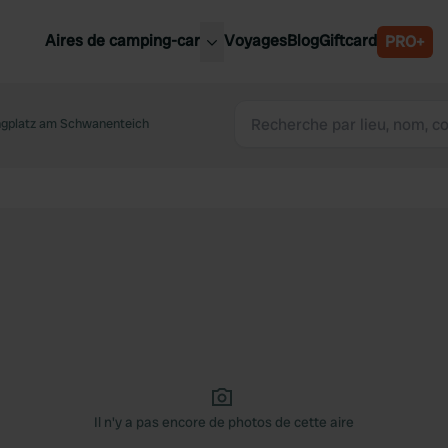
Aires de camping-car
Voyages
Blog
Giftcard
PRO+
leures aires de camping-car
Belgique
gplatz am Schwanenteich
Slovénie
Autriche
Suède
e
Suisse
Il n'y a pas encore de photos de cette aire