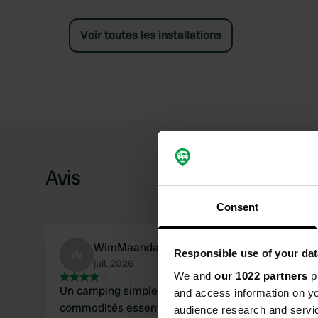
Voir toutes les installations
Avis
Consent
WimMaandag
W
Responsible use of your dat
juil. 2026
We and
our 1022 partners
pr
Un camping simple et agréable offrant les
and access information on yo
commodités essentielles pour notre voyage en
audience research and servi