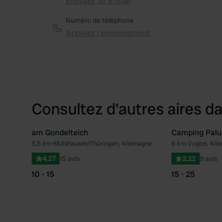
Envoyer un e-mail
Numéro de téléphone
Appelez l'emplacement
Consultez d'autres aires da
am Gondelteich
Camping Pal
5,5 km
•
Mühlhausen/Thüringen, Allemagne
6 km
•
Vogtei, All
Préféré
4.27
15 avis
2.22
9 avis
10 - 15
15 - 25