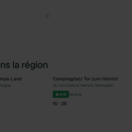
Copie
Copie
ns la région
umpa-Land
Campingplatz Tor zum Hainich
emagne
12,1 km
•
Unstrut-Hainich, Allemagne
Préféré
Pré
4.18
56 avis
15 - 25