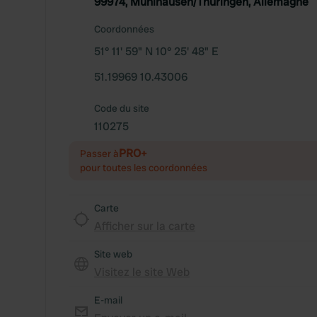
99974, Mühlhausen/Thüringen, Allemagne
Coordonnées
51° 11' 59" N 10° 25' 48" E
51.19969 10.43006
Code du site
110275
PRO+
Passer à
pour toutes les coordonnées
Carte
Afficher sur la carte
Site web
Visitez le site Web
E-mail