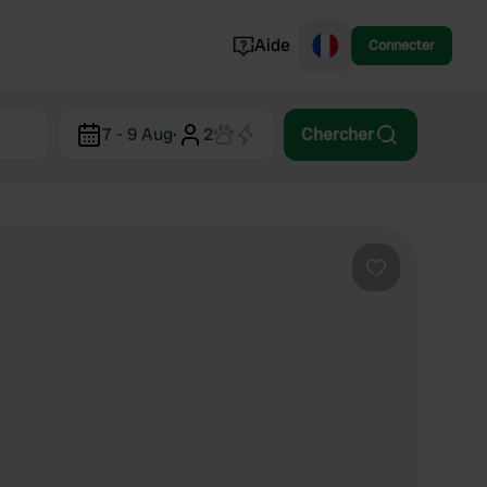
Aide
Connecter
Norvège
7 - 9 Aug
·
2
Chercher
Portugal
Danemark
Croatie
Voir tout...
Préféré