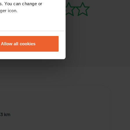
es. You can change or
ger icon.
eral meters
Allow all cookies
ails section
.
se our traffic. We also share
ers who may combine it with
 services.
 3 km