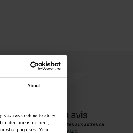
About
Ajouter un avis
y such as cookies to store
nd content measurement,
Vous êtes déjà venu ici ? Dites aux autres ce
for what purposes. Your
que vous en pensez.