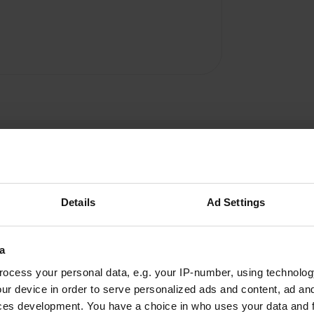
Details
Ad Settings
Radio-MSH
a
sept. 2025
ocess your personal data, e.g. your IP-number, using technolog
À notre retour sur ce camping après plus d'un
ur device in order to serve personalized ads and content, ad a
an, nous avons constaté que beaucoup de
ces development. You have a choice in who uses your data and 