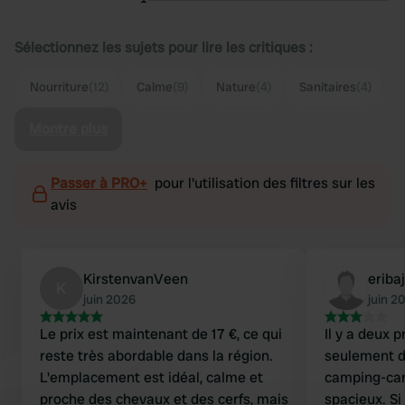
Sélectionnez les sujets pour lire les critiques :
Nourriture
(12)
Calme
(9)
Nature
(4)
Sanitaires
(4)
Montre plus
Passer à PRO+
pour l'utilisation des filtres sur les
avis
KirstenvanVeen
eriba
K
juin 2026
juin 2
Le prix est maintenant de 17 €, ce qui
Il y a deux 
reste très abordable dans la région.
seulement d
L'emplacement est idéal, calme et
camping-car
proche des chevaux et des cerfs, mais
spacieux. Si