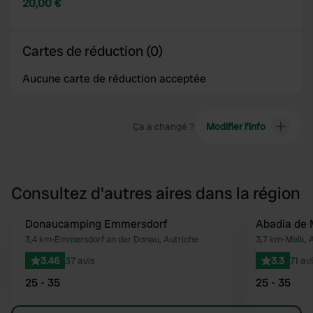
20,00 €
Cartes de réduction (0)
Aucune carte de réduction acceptée
Ça a changé ?
Modifier l’info
Consultez d'autres aires dans la région
Donaucamping Emmersdorf
Abadia de 
Préféré
3,4 km
•
Emmersdorf an der Donau, Autriche
3,7 km
•
Melk, 
3.46
37 avis
3.3
71 av
25 - 35
25 - 35