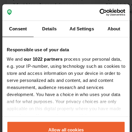
il faut bien sûr apprécier ce genre
l'électricit
d'endroit : on sent leurs odeurs et, si
Traduit par Google
Afficher l'original
rester, mais 
Traduit par Go
vous n'avez pas de chance, il y aura
Gratuit si 
quelques mouches. Il y a deux points
du moins pa
Consent
Details
Ad Settings
About
Voir tous les 17 avis
d'eau et d'électricité, chacun avec
recommand
deux prises, soit quatre au total.
L'endroit est éclairé, il y a une
Es-tu déjà venu ici ?
Responsible use of your data
poubelle et vous pouvez utiliser les
We and
our 1022 partners
process your personal data,
toilettes du restaurant, mais il n'est
e.g. your IP-number, using technology such as cookies to
pas possible de prendre une douche
store and access information on your device in order to
ni de vider les toilettes chimiques.
serve personalized ads and content, ad and content
measurement, audience research and services
Contact
development. You have a choice in who uses your data
and for what purposes. Your privacy choices are only
applicable on this digital property where you have made
Emplacement
your choices. You can change or withdraw your consent
Pömling 14
Copie
any time from the Cookie Declaration or by clicking on
3644, Emmersdorf an der Donau, Autriche
the Privacy trigger icon.
Allow all cookies