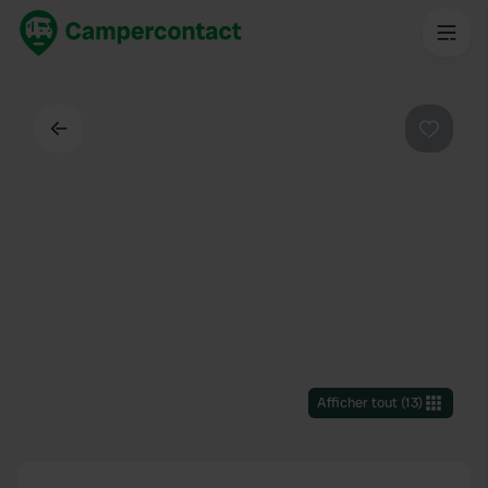
Dos
Préféré
Afficher tout
(
13
)